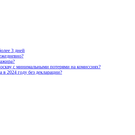
более 3 дней
 ежедневно?
сажира?
 Москву с минимальными потерями на комиссиях?
 в 2024 году без декларации?