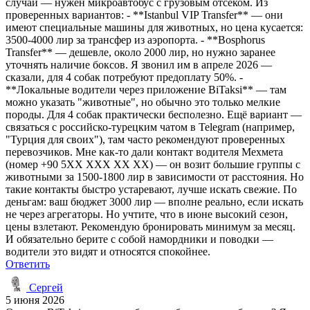
случай — нужен микроавтобус с грузовым отсеком. Из
проверенных вариантов: - **Istanbul VIP Transfer** — они
имеют специальные машины для животных, но цена кусается:
3500-4000 лир за трансфер из аэропорта. - **Bosphorus
Transfer** — дешевле, около 2000 лир, но нужно заранее
уточнять наличие боксов. Я звонил им в апреле 2026 —
сказали, для 4 собак потребуют предоплату 50%. -
**Локальные водители через приложение BiTaksi** — там
можно указать "животные", но обычно это только мелкие
породы. Для 4 собак практически бесполезно. Ещё вариант —
связаться с российско-турецким чатом в Telegram (например,
"Турция для своих"), там часто рекомендуют проверенных
перевозчиков. Мне как-то дали контакт водителя Мехмета
(номер +90 5XX XXX XX XX) — он возит большие группы с
животными за 1500-1800 лир в зависимости от расстояния. Но
такие контакты быстро устаревают, лучше искать свежие. По
деньгам: ваш бюджет 3000 лир — вполне реально, если искать
не через агрегаторы. Но учтите, что в июне высокий сезон,
цены взлетают. Рекомендую бронировать минимум за месяц.
И обязательно берите с собой намордники и поводки —
водители это видят и относятся спокойнее.
Ответить
Сергей
5 июня 2026