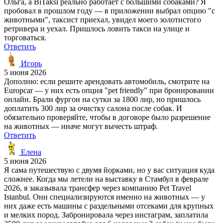
Ольга, а BiTaksi реально работает с большими собаками? Я
пробовал в прошлом году — в приложении выбрал опцию "с
животными", таксист приехал, увидел моего золотистого
ретривера и уехал. Пришлось ловить такси на улице и
торговаться.
Ответить
Игорь
5 июня 2026
Дополню: если решите арендовать автомобиль, смотрите на
Europcar — у них есть опция "pet friendly" при бронировании
онлайн. Брали фургон на сутки за 1800 лир, но пришлось
доплатить 300 лир за очистку салона после собак. И
обязательно проверяйте, чтобы в договоре было разрешение
на животных — иначе могут вычесть штраф.
Ответить
Елена
5 июня 2026
Я сама путешествую с двумя йорками, но у вас ситуация куда
сложнее. Когда мы летели на выставку в Стамбул в феврале
2026, я заказывала трансфер через компанию Pet Travel
Istanbul. Они специализируются именно на животных — у
них даже есть машины с раздельными отсеками для крупных
и мелких пород. Забронировала через инстаграм, заплатила