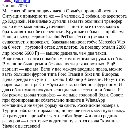
Дмитрий
5 июня 2026
Мы с женой возили двух лаек в Стамбул прошлой осенью.
Ситуация примерно та же — 6 человек, 2 собаки, из аэропорта
до Кадыкёй. Изначально думали заказать обычный трансфер,
но во всех компаниях уточняли — почти все отказывались
брать животных без переноски. Крупные собаки — проблема.
Нашли выход: сервис IstanbulPetTransfer.com (реально
существует, я проверял). Заказали микроавтобус Mercedes Vito
на 8 мест + грузовой отсек для клеток. За поездку отдали 2200
лир (около 6600 ₽) — вышло дешевле, чем два такси.
Водитель оказался спокойным, сам помогал загружать собак.
В машине были ремни безопасности для животных. Ещё
вариант — аренда. Если у вас международные права, можно
взять большой фургон типа Ford Transit в Sixt или Europcar.
Цена аренды на сутки — около 1500 лир + бензин. Но учтите:
парковка в центре Стамбула адская, особенно с фургоном. И
для собак нужно покупать специальные сетки или боксы. Я
бы рекомендовал трансфер — меньше головной боли. Совет:
при бронировании обязательно пишите в WhatsApp
компании, а не через форму на сайте. Российские номера в
Турции работают нормально, но лучше иметь местную симку.
И сразу договаривайтесь, что собак будет 4 и они средних
размеров — некоторые водители пугаются слова "крупные".
Удачи с выставкой!