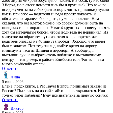
2500 лир за микроавтобус для 6 человек и 3 собак (у нас было
3 йорка, но в отсек поместились бы и крупные). Что важно:
все документы на собак (ветпаспорт, чипы, прививки) нужно
иметь при себе — водители иногда просят показать. И
обязательно заранее обговорите, нужны ли клетки. Нам
сказали, что без клеток можно, но собаки должны быть на
поводках и в намордниках. У вас 4 крупных — советую взять
хотя бы матерчатые боксы, чтобы водитель не нервничал. Из
минусов: на обратном пути из отеля в аэропорт тот же
водитель опоздал на 40 минут (пробки). Хорошо, что вылет
был с запасом. Поэтому закладывайте время на дорогу
минимум 2 часа из Шишли в аэропорт. А вообще для
выставки лучше выбрать отель поближе к выставочному
центру — например, в районе Енибосна или Фатих — там
много pet-friendly отелей.
Ответить
Анна
5 июня 2026
Елена, подскажите, а Pet Travel Istanbul принимает заказы из
России? Пыталась на их сайт зайти — не открывается. Или
только через Instagram? Буду признательна за прямую ссылку.
Ответить
Виктор
5 июня 2026