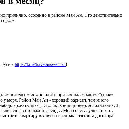
ов в месяц?
ьно прилично, особенно в районе Май Ан. Это действительно
 городе.
 другим
https://t.me/travelanswer_vn
!
А) действительно можно найти приличную студию. Однако
мо у моря. Район Май Ан - хороший вариант, там много
набор: кровать, шкаф, столик, кондиционер, холодильник. 3.
 включены в стоимость аренды. Мой совет: лучше искать
о смотрите квартиру вживую перед заключением договора!