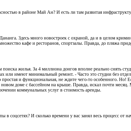
пасностью в районе Май Ан? И есть ли там развитая инфраструкт
ананга. Здесь много новостроек с охраной, да и в целом крими
множество кафе и ресторанов, спортзалы. Правда, до пляжа приде
 поиска жилья. За 4 миллиона донгов вполне реально снять сту
мах или имеют минимальный ремонт. - Часто это студии без отдел
но простая и функциональная, не ждите чего-то особенного. Но! 
в новом доме с бассейном на крыше. Правда, искал почти месяц.
ключении коммунальных услуг в стоимость аренды.
ы в соцсетях? И сколько времени у вас занял весь процесс от на