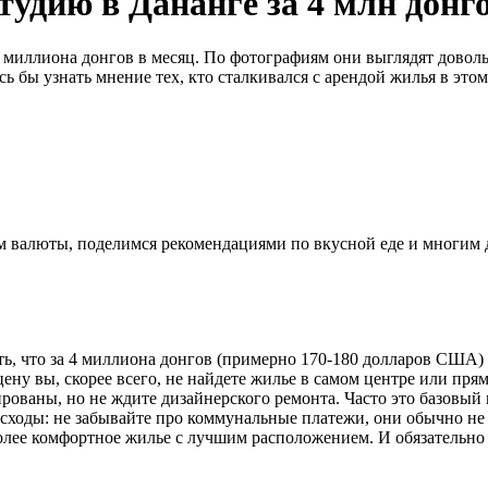
тудию в Дананге за 4 млн донг
4 миллиона донгов в месяц. По фотографиям они выглядят довол
 бы узнать мнение тех, кто сталкивался с арендой жилья в этом
ном валюты, поделимся рекомендациями по вкусной еде и многим
зать, что за 4 миллиона донгов (примерно 170-180 долларов СШ
цену вы, скорее всего, не найдете жилье в самом центре или пря
ированы, но не ждите дизайнерского ремонта. Часто это базовый 
расходы: не забывайте про коммунальные платежи, они обычно не
 более комфортное жилье с лучшим расположением. И обязательн