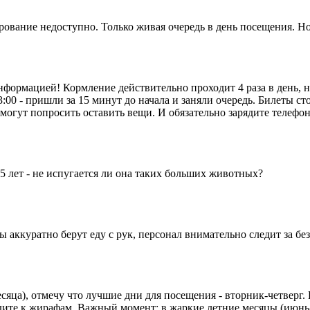
ание недоступно. Только живая очередь в день посещения. Но 
формацией! Кормление действительно проходит 4 раза в день, н
:00 - пришли за 15 минут до начала и заняли очередь. Билеты с
а могут попросить оставить вещи. И обязательно зарядите телеф
 5 лет - не испугается ли она таких больших животных?
 аккуратно берут еду с рук, персонал внимательно следит за б
сяца), отмечу что лучшие дни для посещения - вторник-четверг.
ходите к жирафам. Важный момент: в жаркие летние месяцы (июнь