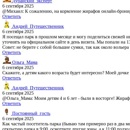
Дубайский_эксперт
6 сентября 2025
@Михаил: К сожалению, на кормление жирафов онлайн-брониров
Ответить
Андрей_Путешественник
6 сентября 2025
Я посещал парк в прошлом месяце и могу поделиться свежей ин
уточнять на официальном сайте в день визита. Мы попали на 13
Совет: не берите с собой большие сумки, так как около вольер
Ответить
Ольга_Мама
6 сентября 2025
Скажите, а детям какого возраста будет интересно? Моей дочке
Ответить
Андрей_Путешественник
6 сентября 2025
@Ольга_Мама: Моим детям 4 и 6 лет - были в восторге! Жирафы
Ответить
Постоянный_гость
6 сентября 2025
Как частый посетитель парка (бываю там примерно раз в два ме
открытию парка в 9:00, осмотрите другие зоны, а к 11:00 под