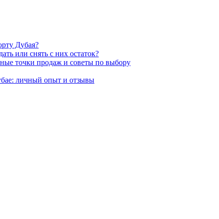
орту Дубая?
ать или снять с них остаток?
нные точки продаж и советы по выбору
убае: личный опыт и отзывы