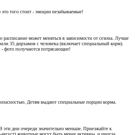
это того стоит - эмоции незабываемые!
о расписание может меняться в зависимости от сезона. Лучше
тоили 35 дирхамов с человека (включает специальный корм).
он - фото получаются потрясающие!
езопасностью. Детям выдают специальные порции корма.
 В эти дни очереди значительно меньше. Приезжайте к
-август) животные могут быть менее активны, и иногда