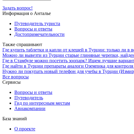
Задать вопрос!
Информация о Анталье
Путеводитель туриста
Вопросы и ответы
Достопримечательности
Также спрашивают
Где купить таблетки и капли от клещей в Турции: только ли в 
Можно ли вывезти из Турции старые глиняные черепки, найд
Где в Стамбуле можно посетить зоопарк? Ищем лучшие вариан
Где найти в Турции препараты аналоги Оземпика для контроля 
Нужно ли покупать новый телефон для учебы в Турции (Измир
Все вопросы
Сервисы
Вопросы и ответы
Путеводитель
Гид по интересным местам
Авиакомпании
База знаний
О проекте