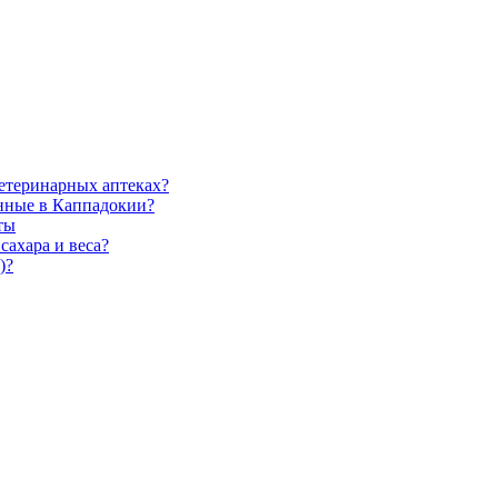
ветеринарных аптеках?
енные в Каппадокии?
ты
сахара и веса?
)?