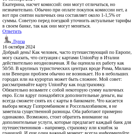
Екатерина, насчет комиссий: они могут отличаться, но
незначительно. Обычно при оплате покупок комиссии нет, а
вот при снятии наличных она составляет около 1-1,5% от
суммы. Советую перед поездкой уточнить актуальные тарифы
в своем банке, так как они могут меняться.
Ответить
Луиза
16 октября 2024
Добрый день! Как человек, часто путешествующий по Европе,
могу сказать, что ситуация с картами UnionPay в Италии
действительно неоднозначная. Я бы оценила их работу как
50/50. В крупных туристических центрах вроде Рима, Милана
или Венеции проблем обычно не возникает. Но в небольших
городах или на курортах может быть сложнее. Мой совет:
рассматривайте карту UnionPay как подстраховку.
Обязательно возьмите с собой некоторую сумму наличных
евро. Если вдруг понадобятся дополнительные деньги, вы
всегда сможете снять их с карты в банкомате. Что касается
выбора между Газпромбанком и Россельхозбанком, я не
заметила существенной разницы. Оба работают примерно
одинаково. Возможно, стоит обратить внимание на
дополнительные услуги, которые предлагает каждый банк для
путешественников - например, страховку или кэшбэк за
границей. И еще один важный момент: всегда информируйте