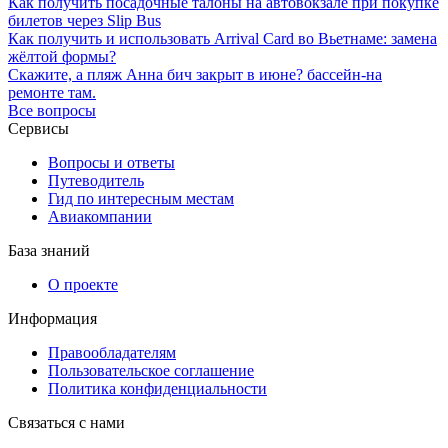
Как получить посадочные талоны на автовокзале при покупке
билетов через Slip Bus
Как получить и использовать Arrival Card во Вьетнаме: замена
жёлтой формы?
Скажите, а пляж Анна бич закрыт в июне? бассейн-на
ремонте там.
Все вопросы
Сервисы
Вопросы и ответы
Путеводитель
Гид по интересным местам
Авиакомпании
База знаний
О проекте
Информация
Правообладателям
Пользовательское соглашение
Политика конфиденциальности
Связаться с нами