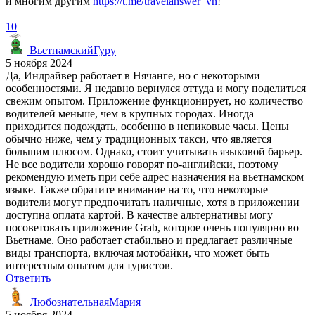
и многим другим
https://t.me/travelanswer_vn
!
10
ВьетнамскийГуру
5 ноября 2024
Да, Индрайвер работает в Нячанге, но с некоторыми
особенностями. Я недавно вернулся оттуда и могу поделиться
свежим опытом. Приложение функционирует, но количество
водителей меньше, чем в крупных городах. Иногда
приходится подождать, особенно в непиковые часы. Цены
обычно ниже, чем у традиционных такси, что является
большим плюсом. Однако, стоит учитывать языковой барьер.
Не все водители хорошо говорят по-английски, поэтому
рекомендую иметь при себе адрес назначения на вьетнамском
языке. Также обратите внимание на то, что некоторые
водители могут предпочитать наличные, хотя в приложении
доступна оплата картой. В качестве альтернативы могу
посоветовать приложение Grab, которое очень популярно во
Вьетнаме. Оно работает стабильно и предлагает различные
виды транспорта, включая мотобайки, что может быть
интересным опытом для туристов.
Ответить
ЛюбознательнаяМария
5 ноября 2024