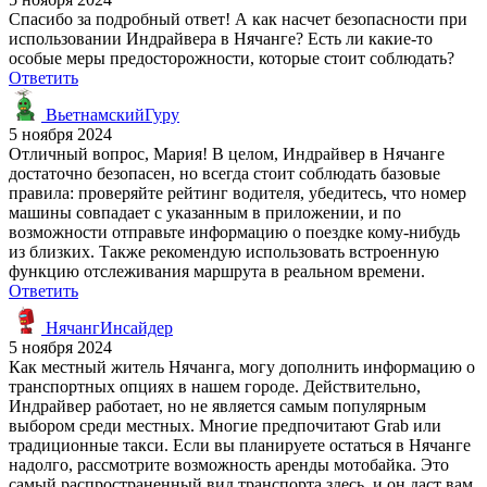
Спасибо за подробный ответ! А как насчет безопасности при
использовании Индрайвера в Нячанге? Есть ли какие-то
особые меры предосторожности, которые стоит соблюдать?
Ответить
ВьетнамскийГуру
5 ноября 2024
Отличный вопрос, Мария! В целом, Индрайвер в Нячанге
достаточно безопасен, но всегда стоит соблюдать базовые
правила: проверяйте рейтинг водителя, убедитесь, что номер
машины совпадает с указанным в приложении, и по
возможности отправьте информацию о поездке кому-нибудь
из близких. Также рекомендую использовать встроенную
функцию отслеживания маршрута в реальном времени.
Ответить
НячангИнсайдер
5 ноября 2024
Как местный житель Нячанга, могу дополнить информацию о
транспортных опциях в нашем городе. Действительно,
Индрайвер работает, но не является самым популярным
выбором среди местных. Многие предпочитают Grab или
традиционные такси. Если вы планируете остаться в Нячанге
надолго, рассмотрите возможность аренды мотобайка. Это
самый распространенный вид транспорта здесь, и он даст вам