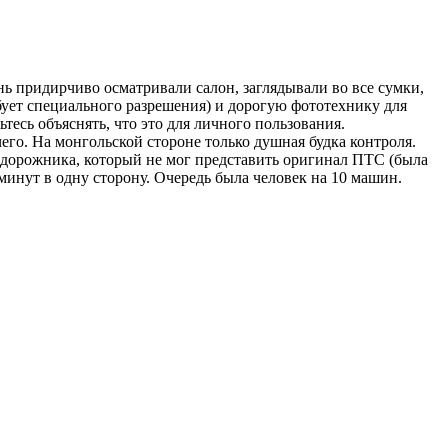
ь придирчиво осматривали салон, заглядывали во все сумки,
бует специального разрешения) и дорогую фототехнику для
есь объяснять, что это для личного пользования.
его. На монгольской стороне только душная будка контроля.
внедорожника, который не мог представить оригинал ПТС (была
 минут в одну сторону. Очередь была человек на 10 машин.