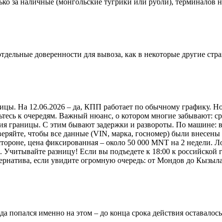
ько за наличные (монгольские тугрики или рубли), терминалов 
 отдельные доверенности для вывоза, как в некоторые другие стра
ницы. На 12.06.2026 – да, КПП работает по обычному графику. Н
вьтесь к очередям. Важный нюанс, о котором многие забывают: с
ия границы. С этим бывают задержки и развороты. По машине: 
веряйте, чтобы все данные (VIN, марка, госномер) были внесены
тороне, цена фиксированная – около 50 000 MNT на 2 недели. Л
00. Учитывайте разницу! Если вы подъедете к 18:00 к российской
тернатива, если увидите огромную очередь: от Мондов до Кызыл
да попался именно на этом – до конца срока действия оставалось