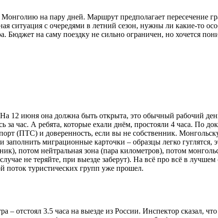
 в Монголию на пару дней. Маршрут предполагает пересечение 
ная ситуация с очередями в летний сезон, нужны ли какие-то о
а. Бюджет на саму поездку не сильно ограничен, но хочется пон
 На 12 июня она должна быть открыта, это обычный рабочий день.
ь за час. А ребята, которые ехали днём, простояли 4 часа. По 
порт (ПТС) и доверенность, если вы не собственник. Монгольск
 и заполнить миграционные карточки – образцы легко гуглятся, 
ник), потом нейтральная зона (пара километров), потом монголь
учае не теряйте, при выезде заберут). На всё про всё в лучшем 
ной поток туристических групп уже прошел.
а – отстоял 3.5 часа на выезде из России. Инспектор сказал, что