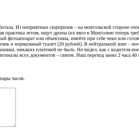
отала. Из неприятных сюрпризов – на монгольской стороне очен
ая практика летом, ищут дроны (их ввоз в Монголию теперь тре
 фотоаппарат или объективы, имейте при себе чеки или готовьт
чик и нормальный туалет (20 рублей). В нейтральной зоне – нич
траховки, никаких платежей не было. Но видел, как с водителя 
ригиналы всех документов – святое. Наш переход занял 2 часа 40
пары часов.