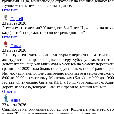
группами. И да, монгольскую страховку на границе делают тол
Лучше менять немного валюты заранее.
Ответить
Сергей
23 марта 2026
А если ехать с детьми? У нас двое, 6 и 9 лет. Нужны ли на них
кафе), чтобы переждать, если очередь длинная?
Ответить
Ольга
23 марта 2026
Я как турагент часто организую туры с пересечением этой гра
автотуристов, направляющихся к озеру Хубсугул, так что гото
действителен еще как минимум 6 месяцев на момент пересечен
границе. С 2025 года бланк стал двуязычным, но всё равно про
Ингурс» или аналог действительно покупаете на монгольской с
8:00 до 20:00 по местному. Монгольская (Ханх) – с 9:00 до 19:
застать. Оптимально быть на КПП к 10-11 утра максимум. Аль
дороге через Ак-Довурак. Там, как правило, машин меньше.
Ответить
Анна
23 марта 2026
Спасибо за напоминание про паспорт! Коллега в марте этого го
загран. Теперь это первое, что я проверяю у клиентов.