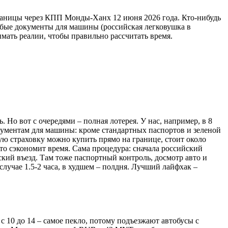
границы через КПП Монды-Ханх 12 июня 2026 года. Кто-нибудь
собые документы для машины (российская легковушка в
имать реалии, чтобы правильно рассчитать время.
 Но вот с очередями – полная лотерея. У нас, например, в 8
документам для машины: кроме стандартных паспортов и зеленой
ую страховку можно купить прямо на границе, стоит около
это сэкономит время. Сама процедура: сначала российский
ский въезд. Там тоже паспортный контроль, досмотр авто и
случае 1.5-2 часа, в худшем – полдня. Лучший лайфхак –
 с 10 до 14 – самое пекло, потому подъезжают автобусы с