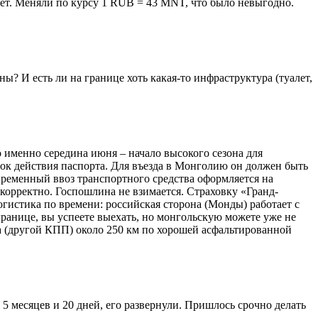
нет. Меняли по курсу 1 RUB = 43 MNT, что было невыгодно.
ны? И есть ли на границе хоть какая-то инфраструктура (туалет,
о именно середина июня – начало высокого сезона для
рок действия паспорта. Для въезда в Монголию он должен быть
временный ввоз транспортного средства оформляется на
 корректно. Госпошлина не взимается. Страховку «Гранд-
огистика по времени: российская сторона (Монды) работает с
 границе, вы успеете выехать, но монгольскую можете уже не
а (другой КПП) около 250 км по хорошей асфальтированной
 5 месяцев и 20 дней, его развернули. Пришлось срочно делать