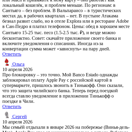
локальный кошелёк, и проблем меньше. По регионам: в
Сантьяго – без проблем. В Вальпараисо – в туристических
местах да, в рабочих кварталах – нет. В пустыне Атакама
безнал развит слабо, но в отеле Explora или в ресторане Adobe
в Сан-Педро я платил телефоном. Цены: обед в хорошем месте
Сантьяго 15-25 тыс. песо (1.5-2.5 тыс. ₽), и везде можно
бесконтактно. Совет: скачайте приложение своего банка и
включите уведомления о списаниях. Иногда из-за
конвертации сумма может «зависнуть» на пару дней.
Ответить
Ольга
10 апреля 2026
Про блокировку – это точно. Мой Banco Estado однажды
заблокировал оплату Apple Pay с российской картой в
супермаркете, пришлось звонить в Тинькофф. Они сказали,
что это защита чилийского банка. Теперь перед поездкой
всегда ставлю уведомление в приложении Тинькофф о
поездке в Чили.
Ответить
Сергей
10 апреля 2026
Мы семьёй отдыхали в январе 2026 на побережье (Винья-дель-