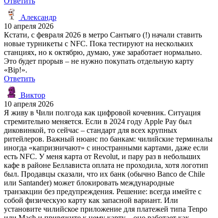
Ответить
Александр
10 апреля 2026
Кстати, с февраля 2026 в метро Сантьяго (!) начали ставить
новые турникеты с NFC. Пока тестируют на нескольких
станциях, но к октябрю, думаю, уже заработает нормально.
Это будет прорыв – не нужно покупать отдельную карту
«Bip!».
Ответить
Виктор
10 апреля 2026
Я живу в Чили полгода как цифровой кочевник. Ситуация
стремительно меняется. Если в 2024 году Apple Pay был
диковинкой, то сейчас – стандарт для всех крупных
ритейлеров. Важный нюанс по банкам: чилийские терминалы
иногда «капризничают» с иностранными картами, даже если
есть NFC. У меня карта от Revolut, и пару раз в небольших
кафе в районе Беллависта оплата не проходила, хотя логотип
был. Продавцы сказали, что их банк (обычно Banco de Chile
или Santander) может блокировать международные
транзакции без предупреждения. Решение: всегда имейте с
собой физическую карту как запасной вариант. Или
установите чилийское приложение для платежей типа Tenpo
или Mach и привяжите к нему карту – оно работает как