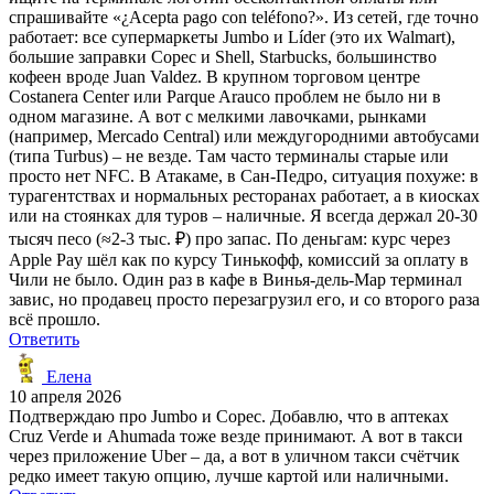
спрашивайте «¿Acepta pago con teléfono?». Из сетей, где точно
работает: все супермаркеты Jumbo и Líder (это их Walmart),
большие заправки Copec и Shell, Starbucks, большинство
кофеен вроде Juan Valdez. В крупном торговом центре
Costanera Center или Parque Arauco проблем не было ни в
одном магазине. А вот с мелкими лавочками, рынками
(например, Mercado Central) или междугородними автобусами
(типа Turbus) – не везде. Там часто терминалы старые или
просто нет NFC. В Атакаме, в Сан-Педро, ситуация похуже: в
турагентствах и нормальных ресторанах работает, а в киосках
или на стоянках для туров – наличные. Я всегда держал 20-30
тысяч песо (≈2-3 тыс. ₽) про запас. По деньгам: курс через
Apple Pay шёл как по курсу Тинькофф, комиссий за оплату в
Чили не было. Один раз в кафе в Винья-дель-Мар терминал
завис, но продавец просто перезагрузил его, и со второго раза
всё прошло.
Ответить
Елена
10 апреля 2026
Подтверждаю про Jumbo и Copec. Добавлю, что в аптеках
Cruz Verde и Ahumada тоже везде принимают. А вот в такси
через приложение Uber – да, а вот в уличном такси счётчик
редко имеет такую опцию, лучше картой или наличными.