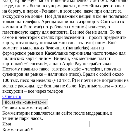
Мар). Apple Pay спас от ношения кошелька с детьми. Работало
везде, где мы были: в супермаркетах, в семейных ресторанах
на берегу, в парке «Ренака», в зоопарке, даже при оплате за
экскурсию на лодке. Но! Для важных вещей я бы не полагался
только на телефон. Аренда машины в аэропорту Сантьяго (в
компании Europcar) потребовала именно физическую
пластиковую карту для депозита. Без неё бы не дали. То же
самое в некоторых отелях при заселении – просят предъявить
карту, хотя оплату потом можно сделать телефоном. Ещё
момент: в маленьких булочных (панaderías) или на
фермерском рынке в Касабланке терминалы часто только для
чилийских карт с чипом. Видели, как местные платят
карточкой «Cencosud», а наш Apple Pay не срабатывал.
Поэтому правило такое: завтрак в кафе – телефон, покупка
сувениров на рынке – наличные (песо). Брали с собой около
100 тыс. песо на неделю (≈10 тыс. ₽) и почти все потратили на
мелкие расходы, где безнала не было. Крупные траты – отель,
экскурсии – все через телефон.
Ответить
Добавить комментарий
Оставить комментарий
Комментарии появляются на сайте после модерации, в
течение пары часов.
Имя
Комментарий
*