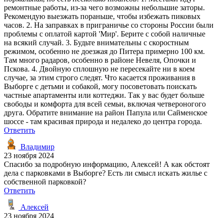
ремонтные работы, из-за чего возможны небольшие заторы.
Рекомендую выезжать пораньше, чтобы избежать пиковых
часов. 2. На заправках в приграничье со стороны России были
проблемы с оплатой картой 'Мир'. Берите с собой наличные
на всякий случай. 3. Будьте внимательны с скоростным
режимом, особенно не доезжая до Питера примерно 100 км.
Там много радаров, особенно в районе Невеля, Опочки и
Пскова. 4. Двойную сплошную не пересекайте ни в коем
случае, за этим строго следят. Что касается проживания в
Выборге с детьми и собакой, могу посоветовать поискать
частные апартаменты или коттеджи. Так у вас будет больше
свободы и комфорта для всей семьи, включая четвероногого
друга. Обратите внимание на район Папула или Сайменское
шоссе - там красивая природа и недалеко до центра города.
Ответить
Владимир
23 ноября 2024
Спасибо за подробную информацию, Алексей! А как обстоят
дела с парковками в Выборге? Есть ли смысл искать жилье с
собственной парковкой?
Ответить
Алексей
23 ноября 2024