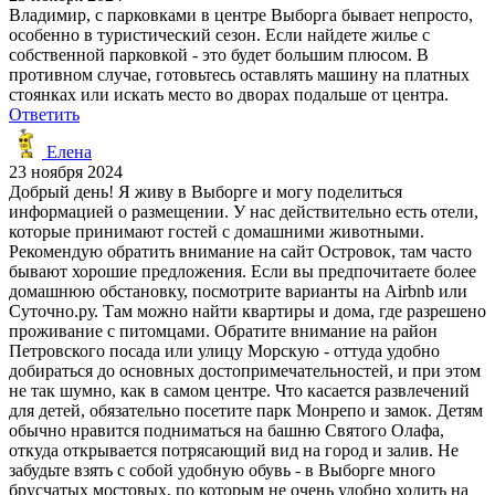
Владимир, с парковками в центре Выборга бывает непросто,
особенно в туристический сезон. Если найдете жилье с
собственной парковкой - это будет большим плюсом. В
противном случае, готовьтесь оставлять машину на платных
стоянках или искать место во дворах подальше от центра.
Ответить
Елена
23 ноября 2024
Добрый день! Я живу в Выборге и могу поделиться
информацией о размещении. У нас действительно есть отели,
которые принимают гостей с домашними животными.
Рекомендую обратить внимание на сайт Островок, там часто
бывают хорошие предложения. Если вы предпочитаете более
домашнюю обстановку, посмотрите варианты на Airbnb или
Суточно.ру. Там можно найти квартиры и дома, где разрешено
проживание с питомцами. Обратите внимание на район
Петровского посада или улицу Морскую - оттуда удобно
добираться до основных достопримечательностей, и при этом
не так шумно, как в самом центре. Что касается развлечений
для детей, обязательно посетите парк Монрепо и замок. Детям
обычно нравится подниматься на башню Святого Олафа,
откуда открывается потрясающий вид на город и залив. Не
забудьте взять с собой удобную обувь - в Выборге много
брусчатых мостовых, по которым не очень удобно ходить на