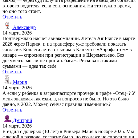
выход — через суд получить разрешение на выезд без согласия
второго родителя, если есть основания. На это нужно время,
но оно того стоит.
Ответить
Александр
14 марта 2026
Подтверждаю насчёт авиакомпаний. Летела Air France в марте
2026 через Париж, и на трансфере уже требовали показать
согласие. Коллега летел с сыном в Канкун с «Аэрофлотом» в
январе — спросили при регистрации в Шереметьево. Без
документа могли не принять багаж. Рисковать такими
суммами — идея так себе.
Ответить
Мария
14 марта 2026
А если у ребенка в загранпаспорте прочерк в графе «Отец»? У
меня знакомая так ездила, и вопросов не было. Но это было
давно, в 2022. Может, сейчас правила изменились?
Ответить
Дмитрий
14 марта 2026
Я ездил с дочерью (10 лет) в Ривьера-Майя в ноябре 2025. Мы
с женой в разводе, согласие было, но его даже не спросили ни