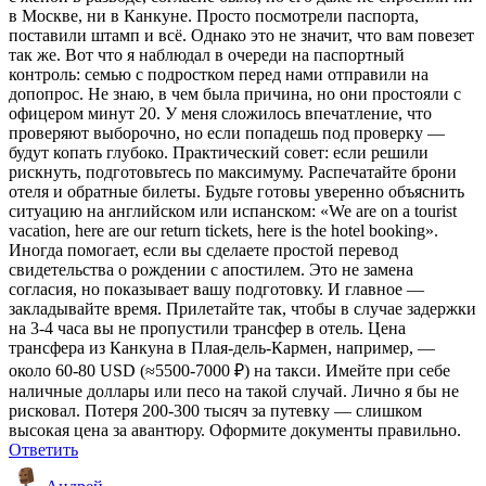
в Москве, ни в Канкуне. Просто посмотрели паспорта,
поставили штамп и всё. Однако это не значит, что вам повезет
так же. Вот что я наблюдал в очереди на паспортный
контроль: семью с подростком перед нами отправили на
допопрос. Не знаю, в чем была причина, но они простояли с
офицером минут 20. У меня сложилось впечатление, что
проверяют выборочно, но если попадешь под проверку —
будут копать глубоко. Практический совет: если решили
рискнуть, подготовьтесь по максимуму. Распечатайте брони
отеля и обратные билеты. Будьте готовы уверенно объяснить
ситуацию на английском или испанском: «We are on a tourist
vacation, here are our return tickets, here is the hotel booking».
Иногда помогает, если вы сделаете простой перевод
свидетельства о рождении с апостилем. Это не замена
согласия, но показывает вашу подготовку. И главное —
закладывайте время. Прилетайте так, чтобы в случае задержки
на 3-4 часа вы не пропустили трансфер в отель. Цена
трансфера из Канкуна в Плая-дель-Кармен, например, —
около 60-80 USD (≈5500-7000 ₽) на такси. Имейте при себе
наличные доллары или песо на такой случай. Лично я бы не
рисковал. Потеря 200-300 тысяч за путевку — слишком
высокая цена за авантюру. Оформите документы правильно.
Ответить