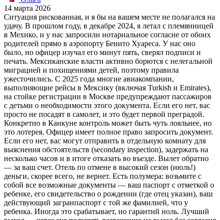
14 марта 2026
Ситуация рискованная, и я бы на вашем месте не полагался на
удачу. В прошлом году, в декабре 2024, я летал с племянницей
в Мехико, и у нас запросили нотариальное согласие от обоих
родителей прямо в аэропорту Бенито Хуареса. У нас оно
было, но офицер изучал его минут пять, сверял подписи и
печать. Мексиканские власти активно борются с нелегальной
миграцией и похищениями детей, поэтому правила
ужесточились. С 2025 года многие авиакомпании,
выполняющие рейсы в Мексику (включая Turkish и Emirates),
на стойке регистрации в Москве предупреждают пассажиров
с детьми о необходимости этого документа. Если его нет, вас
просто не посадят в самолет, и это будет первой преградой.
Конкретно в Канкуне контроль может быть чуть лояльнее, но
это лотерея. Офицер имеет полное право запросить документ.
Если его нет, вас могут отправить в отдельную комнату для
выяснения обстоятельств (secondary inspection), задержать на
несколько часов и в итоге отказать во въезде. Вылет обратно
— за ваш счет. Отель по отмене в высокий сезон (июль!)
деньги, скорее всего, не вернет. Есть полумера: возьмите с
собой все возможные документы — ваш паспорт с отметкой о
ребенке, его свидетельство о рождении (где отец указан), ваш
действующий загранпаспорт с той же фамилией, что у
ребенка. Иногда это срабатывает, но гарантий ноль. Лучший