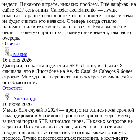
недели. Никакого штрафа, никаких проблем. Ещё лайфхак: на
сайте SEF есть опция 'Cancelar agendamento' — лучше
отменить заранее, если знаете, что не придёте. Тогда система
не будет считать это неявкой. Я теперь всегда ставлю
напоминание в телефоне за день и за час. Если вы ещё не
были — советую прийти за 15 минут до времени, там часто
очередь.
Ответить
Мария
16 июня 2026
Дмитрий, а в каком отделении SEF в Порту вы были? Я
слышала, что в Лиссабоне на Av. do Casal de Cabaços 9 более
строгие. Мне удалось перенести запись через форму на сайте,
без объяснений.
Ответить
Александр
16 июня 2026
У меня был случай в 2024 — пропустил запись из-за срочной
командировки в Бразилию. Просто не пришёл. Через месяц
зашёл на портал SEF, записался снова. Никаких вопросов не
задавали. Но я слышал от коллег, что если вы на стадии
продления вида на жительство, то неявка может затянуть
процесс. Лучше перестраховаться: позвонить в колл-центр