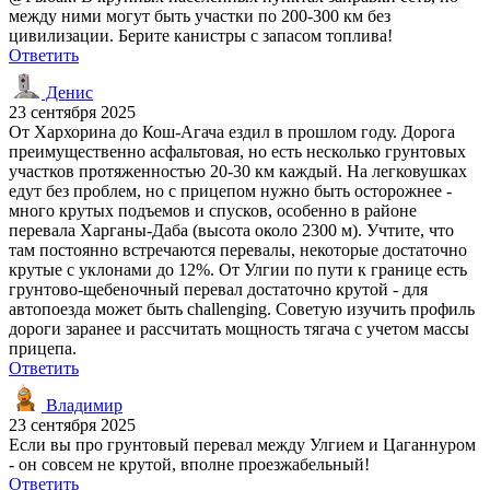
между ними могут быть участки по 200-300 км без
цивилизации. Берите канистры с запасом топлива!
Ответить
Денис
23 сентября 2025
От Хархорина до Кош-Агача ездил в прошлом году. Дорога
преимущественно асфальтовая, но есть несколько грунтовых
участков протяженностью 20-30 км каждый. На легковушках
едут без проблем, но с прицепом нужно быть осторожнее -
много крутых подъемов и спусков, особенно в районе
перевала Харганы-Даба (высота около 2300 м). Учтите, что
там постоянно встречаются перевалы, некоторые достаточно
крутые с уклонами до 12%. От Улгии по пути к границе есть
грунтово-щебеночный перевал достаточно крутой - для
автопоезда может быть challenging. Советую изучить профиль
дороги заранее и рассчитать мощность тягача с учетом массы
прицепа.
Ответить
Владимир
23 сентября 2025
Если вы про грунтовый перевал между Улгием и Цаганнуром
- он совсем не крутой, вполне проезжабельный!
Ответить