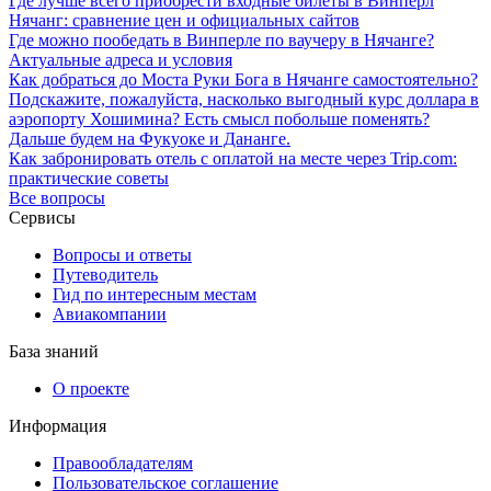
Где лучше всего приобрести входные билеты в Винперл
Нячанг: сравнение цен и официальных сайтов
Где можно пообедать в Винперле по ваучеру в Нячанге?
Актуальные адреса и условия
Как добраться до Моста Руки Бога в Нячанге самостоятельно?
Подскажите, пожалуйста, насколько выгодный курс доллара в
аэропорту Хошимина? Есть смысл побольше поменять?
Дальше будем на Фукуоке и Дананге.
Как забронировать отель с оплатой на месте через Trip.com:
практические советы
Все вопросы
Сервисы
Вопросы и ответы
Путеводитель
Гид по интересным местам
Авиакомпании
База знаний
О проекте
Информация
Правообладателям
Пользовательское соглашение