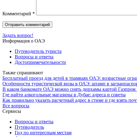
Комментарий
*
Задать вопрос!
Информация о ОАЭ
Путеводитель туриста
Вопросы и ответы
Достопримечательности
Также спрашивают
Бесплатный проезд для детей в трамваях ОАЭ: возрастные огр
Особенности туристической визы в ОАЭ: штамп в загранпаспо
В каком банкомате ОАЭ можно снять дирхамы картой Газпром
Где найти алкогольные магазины в Дубае: адреса и советы
Как правильно указать расчетный адрес в стиме и где взять по
Все вопросы
Сервисы
Вопросы и ответы
Путеводитель
Гид по интересным местам