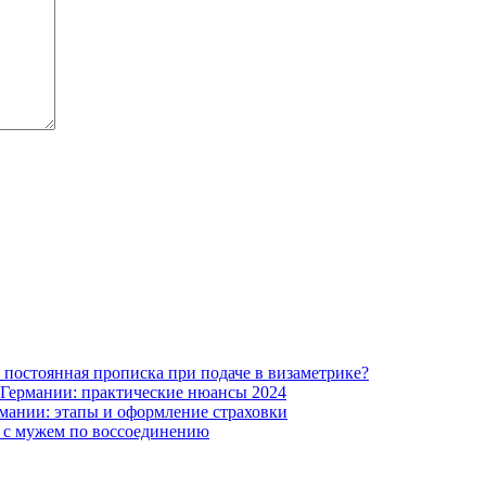
постоянная прописка при подаче в визаметрике?
 Германии: практические нюансы 2024
рмании: этапы и оформление страховки
 с мужем по воссоединению