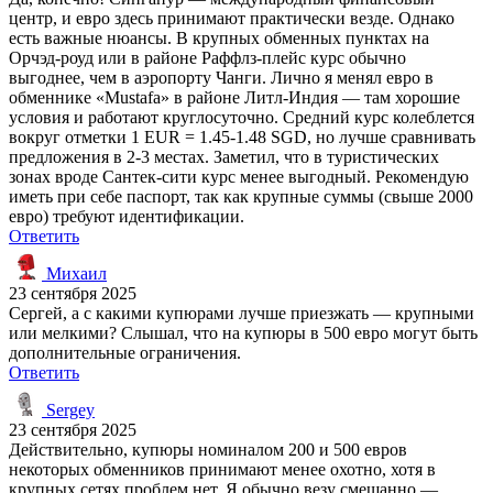
центр, и евро здесь принимают практически везде. Однако
есть важные нюансы. В крупных обменных пунктах на
Орчэд-роуд или в районе Раффлз-плейс курс обычно
выгоднее, чем в аэропорту Чанги. Лично я менял евро в
обменнике «Mustafa» в районе Литл-Индия — там хорошие
условия и работают круглосуточно. Средний курс колеблется
вокруг отметки 1 EUR = 1.45-1.48 SGD, но лучше сравнивать
предложения в 2-3 местах. Заметил, что в туристических
зонах вроде Сантек-сити курс менее выгодный. Рекомендую
иметь при себе паспорт, так как крупные суммы (свыше 2000
евро) требуют идентификации.
Ответить
Михаил
23 сентября 2025
Сергей, а с какими купюрами лучше приезжать — крупными
или мелкими? Слышал, что на купюры в 500 евро могут быть
дополнительные ограничения.
Ответить
Sergey
23 сентября 2025
Действительно, купюры номиналом 200 и 500 евров
некоторых обменников принимают менее охотно, хотя в
крупных сетях проблем нет. Я обычно везу смешанно —