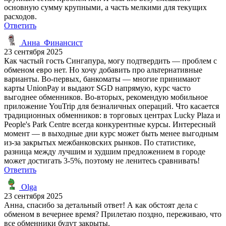
основную сумму крупными, а часть мелкими для текущих
расходов.
Ответить
Анна_Финансист
23 сентября 2025
Как частый гость Сингапура, могу подтвердить — проблем с
обменом евро нет. Но хочу добавить про альтернативные
варианты. Во-первых, банкоматы — многие принимают
карты UnionPay и выдают SGD напрямую, курс часто
выгоднее обменников. Во-вторых, рекомендую мобильное
приложение YouTrip для безналичных операций. Что касается
традиционных обменников: в торговых центрах Lucky Plaza и
People's Park Centre всегда конкурентные курсы. Интересный
момент — в выходные дни курс может быть менее выгодным
из-за закрытых межбанковских рынков. По статистике,
разница между лучшим и худшим предложением в городе
может достигать 3-5%, поэтому не ленитесь сравнивать!
Ответить
Olga
23 сентября 2025
Анна, спасибо за детальный ответ! А как обстоят дела с
обменом в вечернее время? Прилетаю поздно, переживаю, что
все обменники будут закрыты.