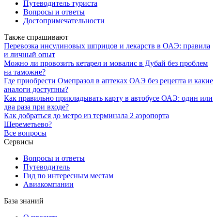
Путеводитель туриста
Вопросы и ответы
Достопримечательности
Также спрашивают
Перевозка инсулиновых шприцов и лекарств в ОАЭ: правила
и личный опыт
Можно ли провозить кетарел и мовалис в Дубай без проблем
на таможне?
Где приобрести Омепразол в аптеках ОАЭ без рецепта и какие
аналоги доступны?
Как правильно прикладывать карту в автобусе ОАЭ: один или
два раза при входе?
Как добраться до метро из терминала 2 аэропорта
Шереметьево?
Все вопросы
Сервисы
Вопросы и ответы
Путеводитель
Гид по интересным местам
Авиакомпании
База знаний