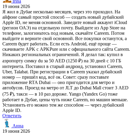
Irina
19 июня 2026
Я жил в Дубае несколько месяцев, через это проходил. На
айфоне самый простой способ — создать новый дубайский
Apple ID, не меняя основной. Заведите новый аккаунт iCloud
(регион ОАЭ) на отдельную почту. Выйдите из App Store на
телефоне, залогиньтесь под новым, скачайте Careem. Потом
выйдите и верните свой основной. Все покупки останутся, а
Careem будет работать. Если есть Android, ещё проще —
скачиваете APK с APKPure или с официального сайта Careem.
Никаких региональных ограничений. Я делал так: купил в
аэропорту симку du за 50 AED (1250 ₽) на 30 дней с 10 ГБ
интернета. Поставил в старый андроид, установил Careem,
Uber, Talabat. При регистрации в Careem указал дубайский
номер — пришёл код, всё ок. Совет: сразу поставьте
приложение RTA Dubai — оно пригодится для метро и
автобусов. Проезд на метро от JLT до Dubai Mall стоит 3 AED
(75 ₽), такси — в 10 раз дороже. Yango (Yandex Go) тоже
работает в Дубае, цены чуть ниже Careem, но машин меньше.
Установить его можно тем же способом — через дубайский
Apple ID.
Ответить
Анна
19 июня 2026