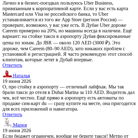
Лично я в бизнес-поездках пользуюсь Uber Business,
привязанным к корпоративной карте. Если у вас есть карта
Mastercard или Visa не российского банка, то Uber
устанавливается из того же App Store (регион Россия) —
проверьте, возможно, у вас уже есть. В Дубае Uber дороже
Careem примерно на 20%, но машины всегда в наличии. Ещё
вариант: на стойке такси в аэропорту Дубая фиксированные
цены по зонам. До JBR — около 120 AED (3000 ₽). Это
дороже, чем Careem (80–90 AED), зато никаких проблем с
установкой и регистрацией. Я часто рекомендую этот способ
клиентам, которые летят в Дубай впервые.
Ответить
Наталья
19 июня 2026
О, про стойку в аэропорту — отличный лайфхак. Мы так
брали такси до отеля в Dubai Marina за 110 AED. Водитель дал
чек, всё честно. Ещё прямо в аэропорту есть автоматы по
продаже сим-карт du — сразу купите на месте, она пригодится
для всех приложений и навигатора.
Ответить
Мария
19 июня 2026
Если бюджет ограничен, вообще не берите такси! Метро от