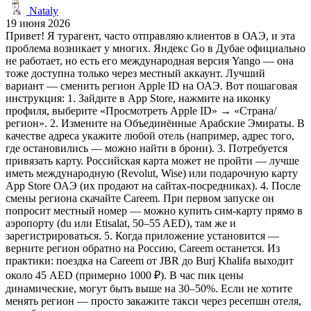
Nataly
19 июня 2026
Привет! Я турагент, часто отправляю клиентов в ОАЭ, и эта
проблема возникает у многих. Яндекс Go в Дубае официально
не работает, но есть его международная версия Yango — она
тоже доступна только через местный аккаунт. Лучший
вариант — сменить регион Apple ID на ОАЭ. Вот пошаговая
инструкция: 1. Зайдите в App Store, нажмите на иконку
профиля, выберите «Просмотреть Apple ID» → «Страна/
регион». 2. Измените на Объединённые Арабские Эмираты. В
качестве адреса укажите любой отель (например, адрес того,
где остановились — можно найти в брони). 3. Потребуется
привязать карту. Российская карта может не пройти — лучше
иметь международную (Revolut, Wise) или подарочную карту
App Store ОАЭ (их продают на сайтах-посредниках). 4. После
смены региона скачайте Careem. При первом запуске он
попросит местный номер — можно купить сим-карту прямо в
аэропорту (du или Etisalat, 50–55 AED), там же и
зарегистрироваться. 5. Когда приложение установится —
верните регион обратно на Россию, Careem останется. Из
практики: поездка на Careem от JBR до Burj Khalifa выходит
около 45 AED (примерно 1000 ₽). В час пик цены
динамические, могут быть выше на 30–50%. Если не хотите
менять регион — просто закажите такси через ресепшн отеля,