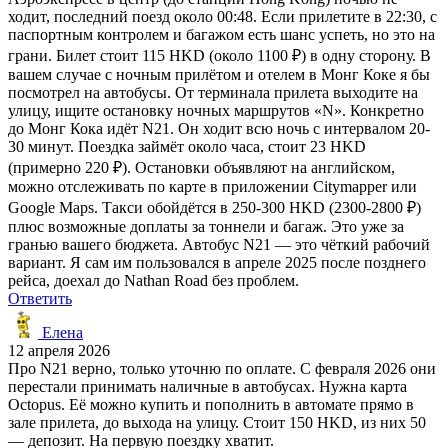
ходит, последний поезд около 00:48. Если прилетите в 22:30, с
паспортным контролем и багажом есть шанс успеть, но это на
грани. Билет стоит 115 HKD (около 1100 ₽) в одну сторону. В
вашем случае с ночным прилётом и отелем в Монг Коке я бы
посмотрел на автобусы. От терминала прилета выходите на
улицу, ищите остановку ночных маршрутов «N». Конкретно
до Монг Кока идёт N21. Он ходит всю ночь с интервалом 20-
30 минут. Поездка займёт около часа, стоит 23 HKD
(примерно 220 ₽). Остановки объявляют на английском,
можно отслеживать по карте в приложении Citymapper или
Google Maps. Такси обойдётся в 250-300 HKD (2300-2800 ₽)
плюс возможные доплаты за тоннели и багаж. Это уже за
гранью вашего бюджета. Автобус N21 — это чёткий рабочий
вариант. Я сам им пользовался в апреле 2025 после позднего
рейса, доехал до Nathan Road без проблем.
Ответить
Елена
12 апреля 2026
Про N21 верно, только уточню по оплате. С февраля 2026 они
перестали принимать наличные в автобусах. Нужна карта
Octopus. Её можно купить и пополнить в автомате прямо в
зале прилета, до выхода на улицу. Стоит 150 HKD, из них 50
— депозит. На первую поездку хватит.