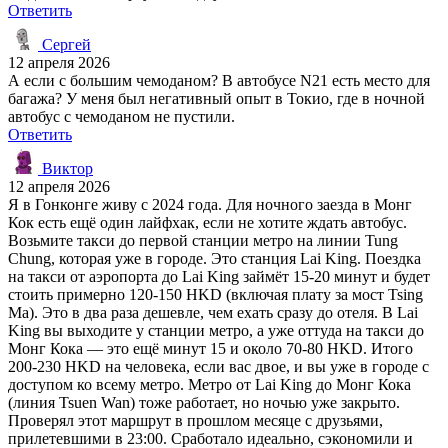
Ответить
Сергей
12 апреля 2026
А если с большим чемоданом? В автобусе N21 есть место для
багажа? У меня был негативный опыт в Токио, где в ночной
автобус с чемоданом не пустили.
Ответить
Виктор
12 апреля 2026
Я в Гонконге живу с 2024 года. Для ночного заезда в Монг
Кок есть ещё один лайфхак, если не хотите ждать автобус.
Возьмите такси до первой станции метро на линии Tung
Chung, которая уже в городе. Это станция Lai King. Поездка
на такси от аэропорта до Lai King займёт 15-20 минут и будет
стоить примерно 120-150 HKD (включая плату за мост Tsing
Ma). Это в два раза дешевле, чем ехать сразу до отеля. В Lai
King вы выходите у станции метро, а уже оттуда на такси до
Монг Кока — это ещё минут 15 и около 70-80 HKD. Итого
200-230 HKD на человека, если вас двое, и вы уже в городе с
доступом ко всему метро. Метро от Lai King до Монг Кока
(линия Tsuen Wan) тоже работает, но ночью уже закрыто.
Проверял этот маршрут в прошлом месяце с друзьями,
прилетевшими в 23:00. Сработало идеально, сэкономили и