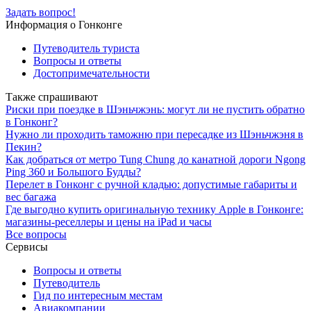
Задать вопрос!
Информация о Гонконге
Путеводитель туриста
Вопросы и ответы
Достопримечательности
Также спрашивают
Риски при поездке в Шэньчжэнь: могут ли не пустить обратно
в Гонконг?
Нужно ли проходить таможню при пересадке из Шэньчжэня в
Пекин?
Как добраться от метро Tung Chung до канатной дороги Ngong
Ping 360 и Большого Будды?
Перелет в Гонконг с ручной кладью: допустимые габариты и
вес багажа
Где выгодно купить оригинальную технику Apple в Гонконге:
магазины-реселлеры и цены на iPad и часы
Все вопросы
Сервисы
Вопросы и ответы
Путеводитель
Гид по интересным местам
Авиакомпании