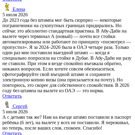
Елена
5 июля 2026
До 2023 года без штампа мог быть сюрприз — некоторые
пограничники на сухопутных границах придирались. Но
сейчас это абсолютно стандартная практика. В Абу-Даби на
вылете через терминал А (новый) — почти все стойки
автоматизированы или работают по принципу «посмотрел —
пропустил». Я за 2024–2026 была в ОАЭ четыре раза. Только
один раз мне поставили выездной штамп — когда я
специально попросила на стойке в Дубае. В Абу-Даби ни разу
не ставили. При этом я везде спокойно въезжала обратно,
никаких вопросов. Если хотите совсем обезопаситься,
сфотографируйте свой въездной штамп и сохраните
электронную копию визы (она присылается на почту). Но
повторюсь, это скорее для собственного спокойствия. В 2026
году без штампа на вылете из ОАЭ — это норма.
Ответить
Сергей
5 июля 2026
А с детьми так же? Нам на въезде штамп поставили в паспорт
ребёнка (6 лет), на вылете у всех не поставили. Я переживал,
но теперь, после ваших слов, спокоен. Спасибо!
Ответить