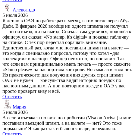
Александр
5 июля 2026
Я летаю в ОАЭ по работе раз в месяц, в том числе через Абу-
Даби. В феврале 2026 вообще ни одного штампа не получил
— ни на въезд, ни на выезд. Сначала сам удивился, подошёл к
офицеру, он сказал: «No stamp, it's digital» и показал табличку
на стойке. С тех пор перестал обращать внимание.
Единственный раз, когда мне поставили штамп на вылете —
это когда я специально попросил, потому что хотел «для
коллекции» в паспорт. Офицер неохотно, но поставил. Так
что если вам принципиально иметь печать — просто скажите
«Stamp please» на паспортном контроле. Но смысла в этом нет.
Из практического: для получения виз других стран штамп
ОАЭ не нужен — консульства видят историю поездок по
паспортным данным. А при повторном въезде в ОАЭ у вас
просто проверят визу и всё.
Ответить
Мария
5 июля 2026
А если я въезжала по визе по прибытии (Visa on Arrival) и мне
поставили въездной штамп, а на вылете — нет? Это тоже
нормально? Я как раз так и было в январе, переживаю.
Ответить