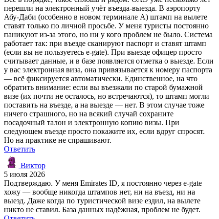
перешли на электронный учёт въезда-выезда. В аэропорту
Абу-Даби (особенно в новом терминале А) штамп на вылете
ставят только по личной просьбе. У меня туристы постоянно
паникуют из-за этого, но ни у кого проблем не было. Система
работает так: при въезде сканируют паспорт и ставят штамп
(если вы не пользуетесь e-gate). При выезде офицер просто
считывает данные, и в базе появляется отметка о выезде. Если
у вас электронная виза, она привязывается к номеру паспорта
— всё фиксируется автоматически. Единственное, на что
обратить внимание: если вы въезжали по старой бумажной
визе (их почти не осталось, но встречаются), то штамп могли
поставить на въезде, а на выезде — нет. В этом случае тоже
ничего страшного, но на всякий случай сохраните
посадочный талон и электронную копию визы. При
следующем въезде просто покажите их, если вдруг спросят.
Но на практике не спрашивают.
Ответить
Виктор
5 июля 2026
Подтверждаю. У меня Emirates ID, я постоянно через e-gate
хожу — вообще никогда штампов нет, ни на въезд, ни на
выезд. Даже когда по туристической визе ездил, на вылете
никто не ставил. База данных надёжная, проблем не будет.
Ответить