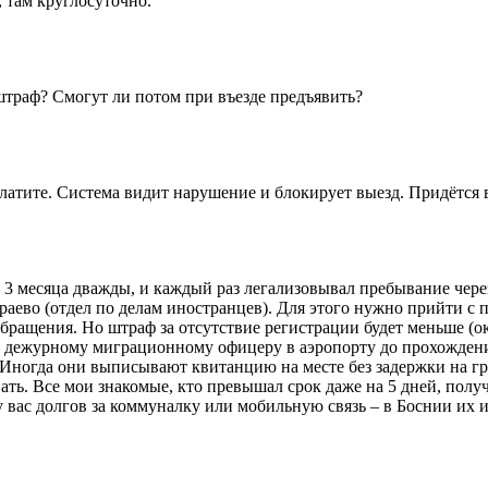
, там круглосуточно.
 штраф? Смогут ли потом при въезде предъявить?
платите. Система видит нарушение и блокирует выезд. Придётся в
 месяца дважды, и каждый раз легализовывал пребывание через р
араево (отдел по делам иностранцев). Для этого нужно прийти с
бращения. Но штраф за отсутствие регистрации будет меньше (ок
к дежурному миграционному офицеру в аэропорту до прохождения
Иногда они выписывают квитанцию на месте без задержки на гра
вать. Все мои знакомые, кто превышал срок даже на 5 дней, пол
и у вас долгов за коммуналку или мобильную связь – в Боснии их