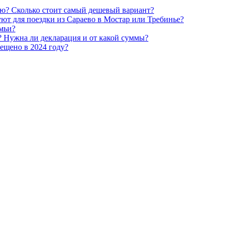
рию? Сколько стоит самый дешевый вариант?
ют для поездки из Сараево в Мостар или Требинье?
мьи?
? Нужна ли декларация и от какой суммы?
рещено в 2024 году?