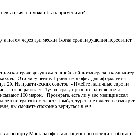
я невысокая, но может быть применимо?
, а потом через три месяца (когда срок нарушения перестанет
портном контроле девушка-полицейский посмотрела в компьютер,
 сказала: «Это нарушение. Пройдите в офис для оформления
нут 20. Из практических советов: - Имейте наличные евро на
ие – это не работает. Лучше сразу признать нарушение и
сывают 100 марок. - Проверьте, есть ли у вас медицинская
ы летите транзитом через Стамбул, турецкие власти не смотрят
езде, вы сможете спокойно вернуться в РФ.
ко в аэропорту Мостара офис миграционной полиции работает