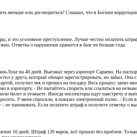
атить меньше или договориться? Слышал, что в Боснии коррупци
ры, и это уголовное преступление. Лучше честно оплатить штраф
ужно. Отметка о нарушении хранится в базе не больше года.
 Баня-Луке на 40 дней. Выезжал через аэропорт Сараево. На пас
гостил у друга, который обещал зарегистрировать, но забыл. Она
картой, получил чек и прошел на посадку. Весь процесс занял ми
мо в аэропорту. - Не пытайтесь спорить или ссылаться на незнан
или билет и уезжаете. Иногда инспекторы идут навстречу и выпи
осить. У меня спросили, я показал электронный полис. - Если в
 – не паниковать. Если оплатите штраф и получите отметку о вы
шение 10 дней. Штраф 120 марок, всё прошло без проблем. Толь