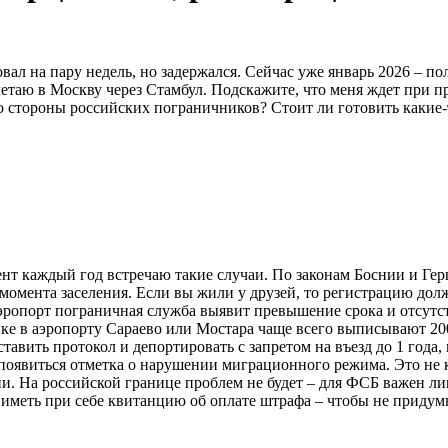
ал на пару недель, но задержался. Сейчас уже январь 2026 – по
ылетаю в Москву через Стамбул. Подскажите, что меня ждет при
со стороны российских пограничников? Стоит ли готовить какие
гент каждый год встречаю такие случаи. По законам Боснии и Ге
с момента заселения. Если вы жили у друзей, то регистрацию д
аэропорт пограничная служба выявит превышение срока и отсутс
ке в аэропорту Сараево или Мостара чаще всего выписывают 200
тавить протокол и депортировать с запретом на въезд до 1 года,
 появиться отметка о нарушении миграционного режима. Это не 
. На российской границе проблем не будет – для ФСБ важен лиш
 иметь при себе квитанцию об оплате штрафа – чтобы не придумы