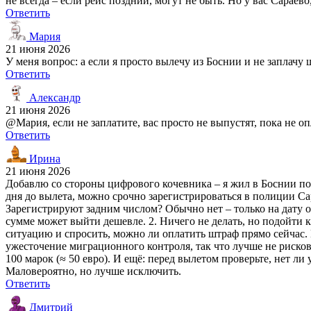
не всегда – если рейс поздний, могут не быть. Но у вас Сараево
Ответить
Мария
21 июня 2026
У меня вопрос: а если я просто вылечу из Боснии и не заплачу
Ответить
Александр
21 июня 2026
@Мария, если не заплатите, вас просто не выпустят, пока не о
Ответить
Ирина
21 июня 2026
Добавлю со стороны цифрового кочевника – я жил в Боснии по 3
дня до вылета, можно срочно зарегистрироваться в полиции С
Зарегистрируют задним числом? Обычно нет – только на дату о
сумме может выйти дешевле. 2. Ничего не делать, но подойти 
ситуацию и спросить, можно ли оплатить штраф прямо сейчас. 
ужесточение миграционного контроля, так что лучше не риско
100 марок (≈ 50 евро). И ещё: перед вылетом проверьте, нет л
Маловероятно, но лучше исключить.
Ответить
Дмитрий