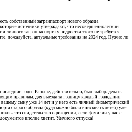
есть собственный загранпаспорт нового образца
екоторые источники утверждают, что несовершеннолетний
ии личного загранпаспорта у подростка этого не требуется.
те, пожалуйста, актуальные требования на 2024 год. Нужно ли
последние годы. Раньше, действительно, был выбор: делать
твующим правилам, для выезда за границу каждый гражданин
у вашему сыну уже 14 лет и у него есть личный биометрический
порта старого образца (куда можно было вписывать детей) уже
ники – это свидетельство о рождении, если фамилии у вас с
документов вполне хватит. Удачного отпуска!