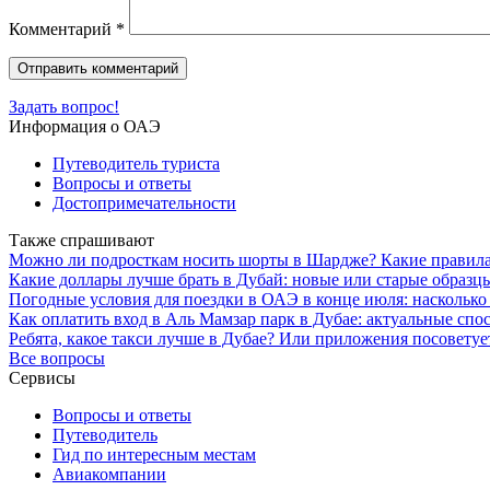
Комментарий
*
Задать вопрос!
Информация о ОАЭ
Путеводитель туриста
Вопросы и ответы
Достопримечательности
Также спрашивают
Можно ли подросткам носить шорты в Шардже? Какие правил
Какие доллары лучше брать в Дубай: новые или старые образ
Погодные условия для поездки в ОАЭ в конце июля: насколько 
Как оплатить вход в Аль Мамзар парк в Дубае: актуальные спо
Ребята, какое такси лучше в Дубае? Или приложения посоветуе
Все вопросы
Сервисы
Вопросы и ответы
Путеводитель
Гид по интересным местам
Авиакомпании