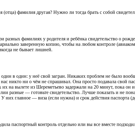
я (отца) фамилия другая? Нужно ли тогда брать с собой свидете
и разных фамилиях у родителя и ребёнка свидетельство о рожд
ариально заверенную копию, чтобы на любом контроле (авиако
икогда не бывает лишней.
я один в один: у неё свой загран. Никаких проблем не было во
нас никто ни о чём не спрашивал. Она просто подавала свой пас
к их на вылете из Шереметьево задержали на 20 минут, пока он и
лии разные — готовьте свидетельство. Лучше показать и не пона
У них главное — виза (если нужна) и срок действия паспорта (д
одила паспортный контроль отдельно или вы все вместе подходи