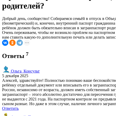
родителей?
Добрый день, сообщество! Собираемся семьёй в отпуск в Объед
(биометрический) и, конечно, внутренний паспорт гражданин
ребёнок должен быть обязательно вписан в загранпаспорт родит
Очень переживаем, чтобы не возникло проблем на паспортном 
нам ставить какую-то дополнительную печать или делать запис
7
Ответы
Ольга_Консульт
5 декабря 2025
Алексей, здравствуйте! Полностью понимаю ваше беспокойство,
ребёнку отдельный документ или вписывать его в загранпаспор
России, независимо от возраста, должен иметь собственный за
загранпаспорт – этого абсолютно достаточно для пересечения г
не выдаются с 2021 года. На паспортном контроле он предъявл
сыном разные. Но даже в этом случае, наличие личного загран
Ответить