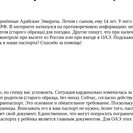
инённые Арабские Эмираты. Летим с сыном, ему 14 лет. У него 
а РФ. В интернете наткнулся на противоречивую информацию: н
еля (старого образца) для поездки. Другие пишут, что при налич
контроле при вылете из России или при въезде в ОАЭ. Подскажи
ь в наши паспорта? Спасибо за помощь!
 но спешу вас успокоить. Ситуация кардинально изменилась за 
т родителя (старого образца, без чипа). Сейчас, согласно дейс
гранпаспорт. Это основное и обязательное требование. Поскольк
раницы. Вписывать его в ваш паспорт не нужно, более того, пас
яет свой документ. Единственное, что могут попросить погранич
паспорта у ребёнка является главным документом. Для ОАЭ этих 