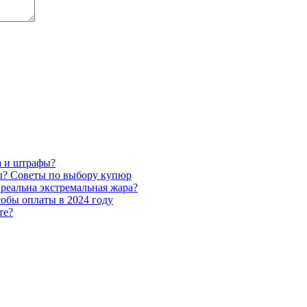
а и штрафы?
цы? Советы по выбору купюр
реальна экстремальная жара?
собы оплаты в 2024 году
те?