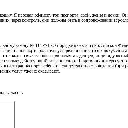
ку. Я передал офицеру три паспорта: свой, жены и дочки. Он и
одних через контроль, они должны быть в сопровождении взросло
альному закону № 114-ФЗ «О порядке выезда из Российской Фед
записи в паспорте родителя устарело и относится к документам 
от каждого въезжающего, включая младенцев, индивидуальный п
ужен только действующий загранпаспорт. Родство их интересует 
чный загранпаспорт ребёнка + свидетельство о рождении (при 
таких услуг уже не оказывают.
пары часов.