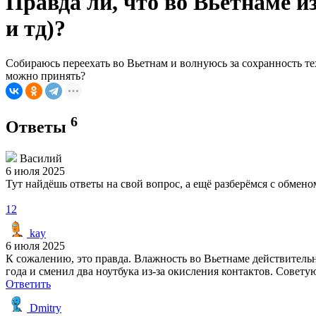
Правда ли, что во Вьетнаме и
и тд)?
Собираюсь переехать во Вьетнам и волнуюсь за сохранность т
можно принять?
6
Ответы
Василий
6 июля 2025
Тут найдёшь ответы на свой вопрос, а ещё разберёмся с обме
12
kay
6 июля 2025
К сожалению, это правда. Влажность во Вьетнаме действительно
года и сменил два ноутбука из-за окисления контактов. Совет
Ответить
Dmitry