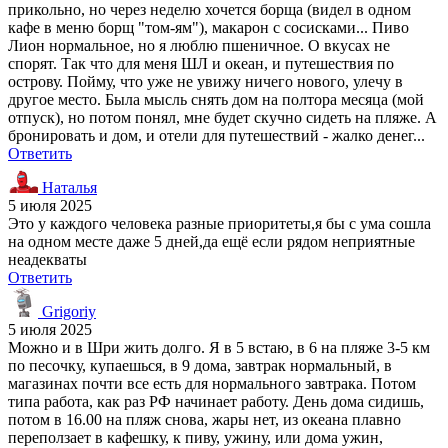
прикольно, но через неделю хочется борща (видел в одном
кафе в меню борщ "том-ям"), макарон с сосисками... Пиво
Лион нормальное, но я люблю пшеничное. О вкусах не
спорят. Так что для меня ШЛ и океан, и путешествия по
острову. Пойму, что уже не увижу ничего нового, улечу в
другое место. Была мысль снять дом на полтора месяца (мой
отпуск), но потом понял, мне будет скучно сидеть на пляже. А
бронировать и дом, и отели для путешествий - жалко денег...
Ответить
Наталья
5 июля 2025
Это у каждого человека разные приоритеты,я бы с ума сошла
на одном месте даже 5 дней,да ещё если рядом неприятные
неадекваты
Ответить
Grigoriy
5 июля 2025
Можно и в Шри жить долго. Я в 5 встаю, в 6 на пляже 3-5 км
по песочку, купаешься, в 9 дома, завтрак нормальный, в
магазинах почти все есть для нормального завтрака. Потом
типа работа, как раз РФ начинает работу. День дома сидишь,
потом в 16.00 на пляж снова, жары нет, из океана плавно
переползает в кафешку, к пиву, ужину, или дома ужин,