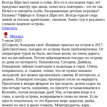
Всегда Шри был океан и пляж. Кто-то в последние пару лет
придумал мантру про движ, понеслось повторять - это не так.
Нечего и смотреть особо. Раскрашенные детские игрушки?
Пальмы? Уффици и Лувра в Шри нет. Всегда ездили сюда
зимой за теплом, креветками , океаном. Анекс-тур и ред-вингс
сломали видение острова.
Ответить
Михаил
5 июля 2025
@Grigoriy: Каждому своё. Впервые приехал на остров в 2017.
Действительно, поездки по острову были проблематичны. От
операторов туров не было, местные везли, но очень дорого,
все на английском. Потом забронировали поездку по острову
из дома по интернету. Пинновелла, Сигирия, Дамбула,
Перадения, чайные плантации и водопады в горах. Очень
понравилось, и, главное, понял, что не нужно никаких
экскурсий, все можно организовать самому. И интересно, и
дешево. Планирую поездку, бронирую отели по маршруту.
Прилетаем в январе-феврале на три недели, делим отдых на
три-четыре части, например, по прилету останавливаемся в
Коломбо, потом несколько дней Уна, оставляем вещи и в
горы, в центр острова, возвращаемся снова на океан. Если
просто покупаться, то это Красное море, кораллы, рыбы,
можно по часу в маске плавать. Морепродукты, кари -