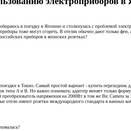
льзованию электроприборов в
обираюсь в поездку в Японию и столкнулась с проблемой электр
е приборы тоже могут сгореть. В отелях обычно дают только фен,
российских приборов в японских розетках?
поездки в Токио. Самый простой вариант - купить переходник дл
ок типа A и B. Но важно понимать: адаптер меняет только форму
й преобразователь напряжения на 2000Вт в том же Bic Camera за
ые отели имеют розетки международного стандарта в ванных ком
сломалась?