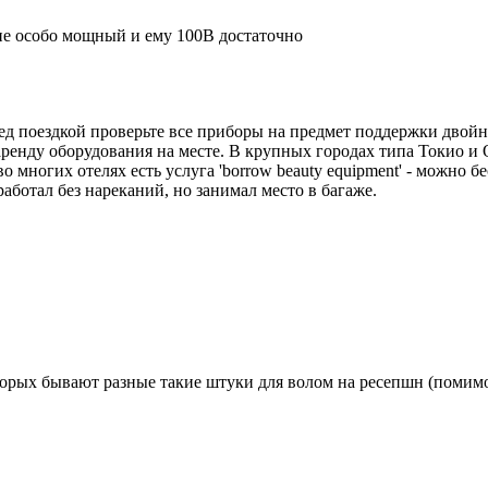
не особо мощный и ему 100В достаточно
д поездкой проверьте все приборы на предмет поддержки двойн
енду оборудования на месте. В крупных городах типа Токио и О
во многих отелях есть услуга 'borrow beauty equipment' - можно
работал без нареканий, но занимал место в багаже.
которых бывают разные такие штуки для волом на ресепшн (помимо