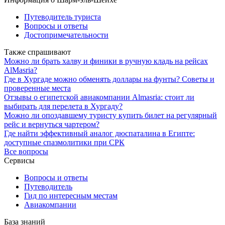
Путеводитель туриста
Вопросы и ответы
Достопримечательности
Также спрашивают
Можно ли брать халву и финики в ручную кладь на рейсах
AlMasria?
Где в Хургаде можно обменять доллары на фунты? Советы и
проверенные места
Отзывы о египетской авиакомпании Almasria: стоит ли
выбирать для перелета в Хургаду?
Можно ли опоздавшему туристу купить билет на регулярный
рейс и вернуться чартером?
Где найти эффективный аналог дюспаталина в Египте:
доступные спазмолитики при СРК
Все вопросы
Сервисы
Вопросы и ответы
Путеводитель
Гид по интересным местам
Авиакомпании
База знаний