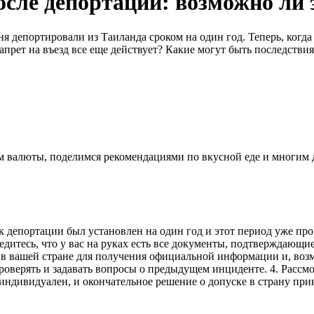
осле депортации: возможно ли 
я депортировали из Таиланда сроком на один год. Теперь, когда 
запрет на въезд все еще действует? Какие могут быть последстви
ном валюты, поделимся рекомендациями по вкусной еде и многим
к депортации был установлен на один год и этот период уже пр
едитесь, что у вас на руках есть все документы, подтверждающие
в вашей стране для получения официальной информации и, возмо
проверять и задавать вопросы о предыдущем инциденте. 4. Рассм
 индивидуален, и окончательное решение о допуске в страну п