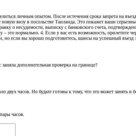
делиться личным опытом. После истечения срока запрета на въез
е новую визу в посольстве Таиланда. Это покажет ваши серьезны
вку о несудимости, выписку с банковского счета, подтверждени
 – это нормально. 4. Если у вас есть возможность, прилетите ч
н, но если вы хорошо подготовитесь, шансы на успешный въезд з
с заняла дополнительная проверка на границе?
о двух часов. Но будьте готовы к тому, что это может занять и 
пары часов.