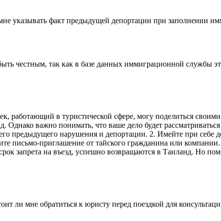
и мне указывать факт предыдущей депортации при заполнении и
быть честным, так как в базе данных иммиграционной службы э
к, работающий в туристической сфере, могу поделиться своими 
д. Однако важно понимать, что ваше дело будет рассматриваться
его предыдущего нарушения и депортации. 2. Имейте при себе д
учите письмо-приглашение от тайского гражданина или компании
к срок запрета на въезд, успешно возвращаются в Таиланд. Но п
оит ли мне обратиться к юристу перед поездкой для консультац