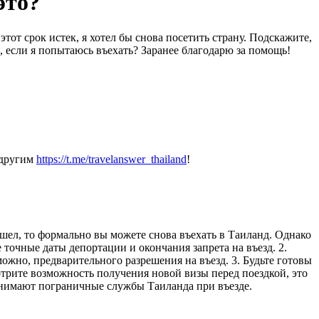
это?
этот срок истек, я хотел бы снова посетить страну. Подскажите,
я, если я попытаюсь въехать? Заранее благодарю за помощь!
 другим
https://t.me/travelanswer_thailand
!
ошел, то формально вы можете снова въехать в Таиланд. Однако
 точные даты депортации и окончания запрета на въезд. 2.
жно, предварительного разрешения на въезд. 3. Будьте готовы
отрите возможность получения новой визы перед поездкой, это
ринимают пограничные службы Таиланда при въезде.