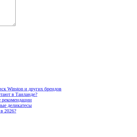
иск Winston и других брендов
отают в Таиланде?
е рекомендации
ные деликатесы
 в 2026?