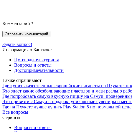
Комментарий
*
Задать вопрос!
Информация о Бангкоке
Путеводитель туриста
Вопросы и ответы
Достопримечательности
Также спрашивают
Где купить качественные европейские сигареты на Пхукете: по
Кто знает какие обезболивающие пластыри и мази реально раб
Где попробовать самую вкусную пиццу на Самуи: проверенны
Что привезти с Самуи в подарок: уникальные сувениры и мест
Где на Пхукете лучше купить Play Station 5 по нормальной цене
Все вопросы
Сервисы
Вопросы и ответы