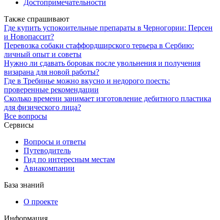
Достопримечательности
Также спрашивают
Где купить успокоительные препараты в Черногории: Персен
и Новопассит?
Перевозка собаки стаффордширского терьера в Сербию:
личный опыт и советы
Нужно ли сдавать боровак после увольнения и получения
визарана для новой работы?
Где в Требинье можно вкусно и недорого поесть:
проверенные рекомендации
Сколько времени занимает изготовление дебитного пластика
для физического лица?
Все вопросы
Сервисы
Вопросы и ответы
Путеводитель
Гид по интересным местам
Авиакомпании
База знаний
О проекте
Информация