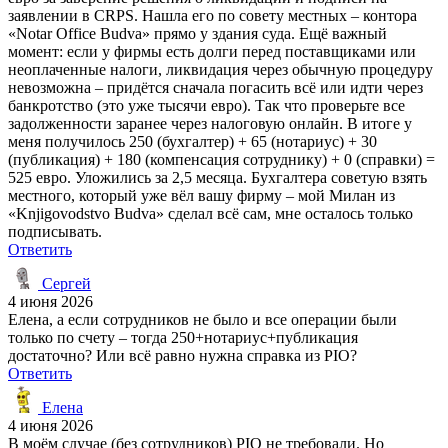
заявлении в CRPS. Нашла его по совету местных – контора
«Notar Office Budva» прямо у здания суда. Ещё важный
момент: если у фирмы есть долги перед поставщиками или
неоплаченные налоги, ликвидация через обычную процедуру
невозможна – придётся сначала погасить всё или идти через
банкротство (это уже тысячи евро). Так что проверьте все
задолженности заранее через налоговую онлайн. В итоге у
меня получилось 250 (бухгалтер) + 65 (нотариус) + 30
(публикация) + 180 (компенсация сотруднику) + 0 (справки) =
525 евро. Уложились за 2,5 месяца. Бухгалтера советую взять
местного, который уже вёл вашу фирму – мой Милан из
«Knjigovodstvo Budva» сделал всё сам, мне осталось только
подписывать.
Ответить
Сергей
4 июня 2026
Елена, а если сотрудников не было и все операции были
только по счету – тогда 250+нотариус+публикация
достаточно? Или всё равно нужна справка из PIO?
Ответить
Елена
4 июня 2026
В моём случае (без сотрудников) PIO не требовали. Но