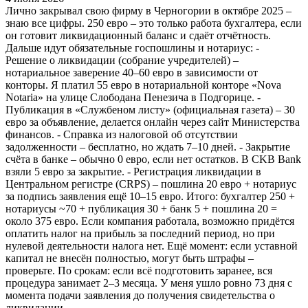
Лично закрывал свою фирму в Черногории в октябре 2025 –
знаю все цифры. 250 евро – это только работа бухгалтера, если
он готовит ликвидационный баланс и сдаёт отчётность.
Дальше идут обязательные госпошлины и нотариус: -
Решение о ликвидации (собрание учредителей) –
нотариальное заверение 40–60 евро в зависимости от
конторы. Я платил 55 евро в нотариальной конторе «Nova
Notaria» на улице Слободана Пенезича в Подгорице. -
Публикация в «Службеном листу» (официальная газета) – 30
евро за объявление, делается онлайн через сайт Министерства
финансов. - Справка из налоговой об отсутствии
задолженности – бесплатно, но ждать 7–10 дней. - Закрытие
счёта в банке – обычно 0 евро, если нет остатков. В CKB Bank
взяли 5 евро за закрытие. - Регистрация ликвидации в
Центральном регистре (CRPS) – пошлина 20 евро + нотариус
за подпись заявления ещё 10–15 евро. Итого: бухгалтер 250 +
нотариусы ~70 + публикация 30 + банк 5 + пошлина 20 =
около 375 евро. Если компания работала, возможно придётся
оплатить налог на прибыль за последний период, но при
нулевой деятельности налога нет. Ещё момент: если уставной
капитал не внесён полностью, могут быть штрафы –
проверьте. По срокам: если всё подготовить заранее, вся
процедура занимает 2–3 месяца. У меня ушло ровно 73 дня с
момента подачи заявления до получения свидетельства о
ликвидации.