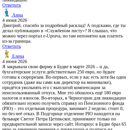
Ответить
Анна
4 июня 2026
Дмитрий, спасибо за подробный расклад! А подскажи, где ты
делал публикацию в «Службеном листу»? Я слышал, что
можно через портал e-Uprava, но там непонятно как платить
из-за границы.
Ответить
Елена
4 июня 2026
Я закрывала свою фирму в Будве в марте 2026 – и да,
бухгалтерские услуги действительно 250 евро, но будьте
готовы к сюрпризам. Во-первых, если у вас есть хотя бы один
сотрудник (даже вы сами как директор на минималке),
придётся увольнять его с выплатой компенсации за
неиспользованный отпуск. Мне это обошлось ещё 180 евро
налогов и взносов. Во-вторых, в Черногории для ликвидации
обязательно нужно получить справку из Пенсионного фонда
(PIO) – это отдельная процедура, занимает 2 недели, стоит 0,
но без неё отказ. В Подгорице отделение PIO находится на
бульваре Светог Петра Цетињског, принимают только по
предварительной записи через сайт. Нотариус в Будве брал 65
евро за заверение решения о ликвидации и подписи на