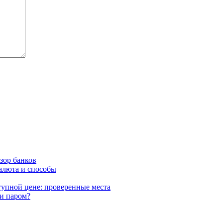
бзор банков
валюта и способы
тупной цене: проверенные места
ли паром?