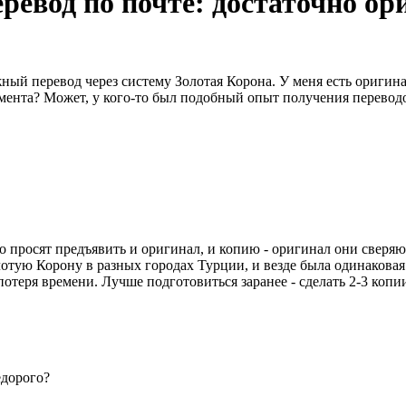
ревод по почте: достаточно ор
ный перевод через систему Золотая Корона. У меня есть оригинал
умента? Может, у кого-то был подобный опыт получения перевод
о просят предъявить и оригинал, и копию - оригинал они сверяю
лотую Корону в разных городах Турции, и везде была одинаковая
потеря времени. Лучше подготовиться заранее - сделать 2-3 коп
едорого?