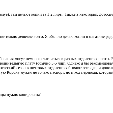
siye), там делают копии за 1-2 лиры. Также в некоторых фотоса
ительно дешевле всего. Я обычно делаю копии в магазине рядо
ования могут немного отличаться в разных отделениях почты. 
ополнительную плату (обычно 3-5 лир). Однако я бы рекомендова
стический сезон в почтовых отделениях бывают очереди, и допо
отую Корону нужен не только паспорт, но и код перевода, которы
ницы нужно копировать?