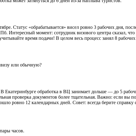
ботка может затянуться до 6 дней из-за наплыва туристов.
ябре. Статус «обрабатывается» висел ровно 3 рабочих дня, после
б. Интересный момент: сотрудник визового центра сказал, что 
учитывайте время подачи! В целом весь процесс занял 8 рабочих
ю визу или обычную?
! В Екатеринбурге обработка в ВЦ занимает дольше — до 5 рабоч
льная проверка документов более тщательная. Важно: если вы по
шло ровно 12 календарных дней. Совет: всегда берите справку 
пары часов.