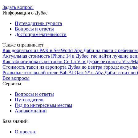
Задать вопрос!
Информация о Дубае
Путеводитель туриста
Вопросы и ответы
Достопримечательности
Также спрашивают
Как добраться из РАК в SeaWorld Абу-Даби на такси с ребенко
Актуальная стоимость iPhone 14 в Дубае: где найти лучшие цен
Как забронировать ресторан Ce La Vi в Дубае без карты Visa/Ma
Стоимость такси из аэропорта Дубая до центра города: актуал
Реальные отзывы об отеле Bab Al Qasr 5* в Абу-Даби: стоит ли
Все вопросы
Сервисы
Вопросы и ответы
Путеводитель
Гид по интересным местам
Авиакомпании
База знаний
О проекте