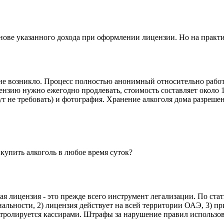
ове указанного дохода при оформлении лицензии. Но на практик
не возникло. Процесс полностью анонимный относительно работ
ензию нужно ежегодно продлевать, стоимость составляет около 
ут не требовать) и фотография. Хранение алкоголя дома разреше
купить алкоголь в любое время суток?
ая лицензия - это прежде всего инструмент легализации. По ста
льности, 2) лицензия действует на всей территории ОАЭ, 3) п
онтролируется кассирами. Штрафы за нарушение правил использо