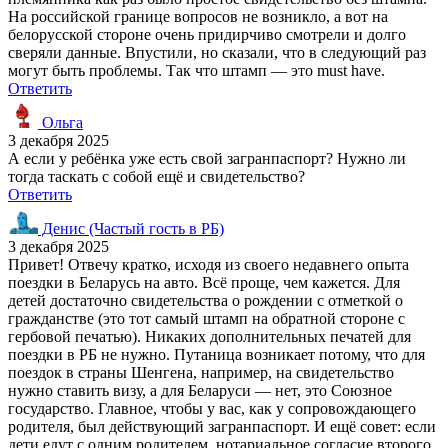
На российской границе вопросов не возникло, а вот на
белорусской стороне очень придирчиво смотрели и долго
сверяли данные. Впустили, но сказали, что в следующий раз
могут быть проблемы. Так что штамп — это must have.
Ответить
Ольга
3 декабря 2025
А если у ребёнка уже есть свой загранпаспорт? Нужно ли
тогда таскать с собой ещё и свидетельство?
Ответить
Денис (Частый гость в РБ)
3 декабря 2025
Привет! Отвечу кратко, исходя из своего недавнего опыта
поездки в Беларусь на авто. Всё проще, чем кажется. Для
детей достаточно свидетельства о рождении с отметкой о
гражданстве (это тот самый штамп на обратной стороне с
гербовой печатью). Никаких дополнительных печатей для
поездки в РБ не нужно. Путаница возникает потому, что для
поездок в страны Шенгена, например, на свидетельство
нужно ставить визу, а для Беларуси — нет, это Союзное
государство. Главное, чтобы у вас, как у сопровождающего
родителя, был действующий загранпаспорт. И ещё совет: если
дети едут с одним родителем, нотариальное согласие второго