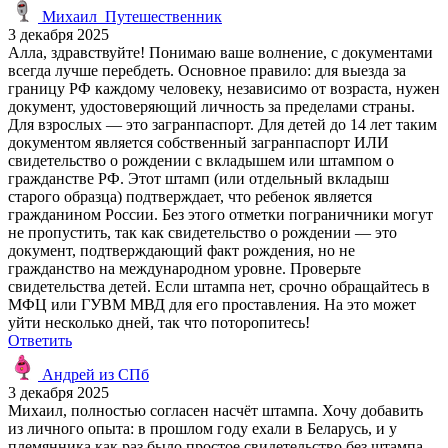
Михаил_Путешественник
3 декабря 2025
Алла, здравствуйте! Понимаю ваше волнение, с документами
всегда лучше перебдеть. Основное правило: для выезда за
границу РФ каждому человеку, независимо от возраста, нужен
документ, удостоверяющий личность за пределами страны.
Для взрослых — это загранпаспорт. Для детей до 14 лет таким
документом является собственный загранпаспорт ИЛИ
свидетельство о рождении с вкладышем или штампом о
гражданстве РФ. Этот штамп (или отдельный вкладыш
старого образца) подтверждает, что ребенок является
гражданином России. Без этого отметки пограничники могут
не пропустить, так как свидетельство о рождении — это
документ, подтверждающий факт рождения, но не
гражданство на международном уровне. Проверьте
свидетельства детей. Если штампа нет, срочно обращайтесь в
МФЦ или ГУВМ МВД для его проставления. На это может
уйти несколько дней, так что поторопитесь!
Ответить
Андрей из СПб
3 декабря 2025
Михаил, полностью согласен насчёт штампа. Хочу добавить
из личного опыта: в прошлом году ехали в Беларусь, и у
племянника как раз было простое свидетельство без штампа.