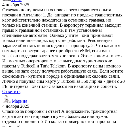
4 ноября 2025
Отвечаю по пунктам на основе своего недавнего опыта
поездки в Анталию: 1. Да, аппарат по продаже транспортных
карт действительно находится на остановке трамвая, но
только на конечной станции. В аэропорту терминал выходит
прямо к трамвайной остановке, и там установлены
специальные автоматы. Однако учтите - они принимают
только наличные лиры, карты не работают. Рекомендую
заранее обменять немного денег в аэропорту. 2. Что касается
сим-карт - советую заранее приобрести eSIM, если ваш
телефон поддерживает эту технологию. Это сэкономит время.
Из местных операторов самые выгодные туристические
пакеты у Turkcell и Turk Telekom. В аэропорту цены немного
выше, но зато сразу получите работающую связь. Если хотите
сэкономить - купите в городе в официальных салонах связи.
Лично я покупал сим-карту у Turkcell за 350 лир на 7 дней с 20
ГБ интернета - хватило с запасом на навигацию и соцсети.
Ответить
Марина
4 ноября 2025
Спасибо за подробный ответ! А подскажите, транспортная
карта в автомате продается уже с балансом или нужно
отдельно пополнять? И сколько примерно стоит проезд на
трамвае?