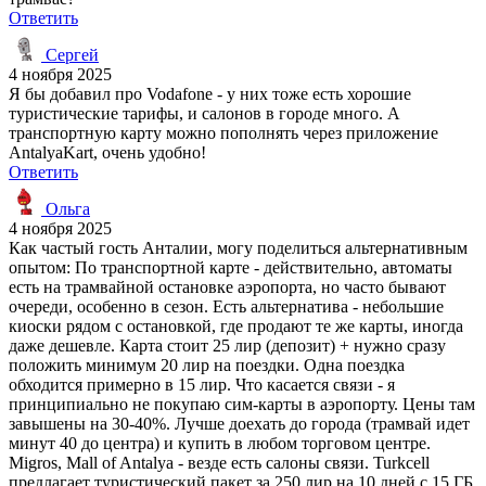
Ответить
Сергей
4 ноября 2025
Я бы добавил про Vodafone - у них тоже есть хорошие
туристические тарифы, и салонов в городе много. А
транспортную карту можно пополнять через приложение
AntalyaKart, очень удобно!
Ответить
Ольга
4 ноября 2025
Как частый гость Анталии, могу поделиться альтернативным
опытом: По транспортной карте - действительно, автоматы
есть на трамвайной остановке аэропорта, но часто бывают
очереди, особенно в сезон. Есть альтернатива - небольшие
киоски рядом с остановкой, где продают те же карты, иногда
даже дешевле. Карта стоит 25 лир (депозит) + нужно сразу
положить минимум 20 лир на поездки. Одна поездка
обходится примерно в 15 лир. Что касается связи - я
принципиально не покупаю сим-карты в аэропорту. Цены там
завышены на 30-40%. Лучше доехать до города (трамвай идет
минут 40 до центра) и купить в любом торговом центре.
Migros, Mall of Antalya - везде есть салоны связи. Turkcell
предлагает туристический пакет за 250 лир на 10 дней с 15 ГБ