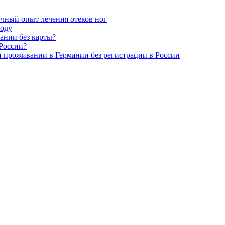
ичный опыт лечения отеков ног
году
мании без карты?
 России?
и проживании в Германии без регистрации в России