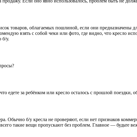
а продажу. Если оно явно использовалось, проблем быть не долж
исок товаров, облагаемых пошлиной, если они предназначены дл
мендую взять с собой чеки или фото, где видно, что кресло испо
 б/у.
опросы?
, что едете за ребёнком или кресло осталось с прошлой поездки,
цера. Обычно б/у кресла не проверяют, если нет признаков комме
 всего такие вещи пропускают без проблем. Главное — будьте в