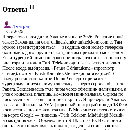
11
Ответы
Дмитрий
5 мая 2026
Я через это проходил в Аланье в январе 2026. Решение нашёл
такое: Заходишь на сайт onlineislemler.turktelekom.com.tr. Там
нужно зарегистрироваться — вводишь свой номер телефона
(который к договору привязан), потом приходит смс с кодом.
Если турецкий номер не дали при подключении — попроси у
риелтора или иди в Turk Telekom один раз зарегистрировать.
После входа выбираешь «Fatura Görüntüleme» (просмотр
счетов), потом «Kredi Kartı ile Ödeme» (оплата картой). Я
плачу российской картой UnionPay через привязку к
турецкому виртуальному кошельку — через сервис ininal или
Papara. Закидываешь туда лиры через обменник наличными, а
уже с кошелька платишь. Комиссия минимальная. Офисы по
воскресеньям — большинство закрыты. Я проверял в Аланье,
их главный офис на AVM (торговый центр) работал до 18:00 в
воскресенье, но это исключение. В Мерсине советую уточнять
на карте Google — пишешь «Türk Telekom Müdürlüğü Mezitli»
и смотришь часы. Обычно пн-пт 9-18, сб 10-16. Из личного
опыта: если оплачиваешь онлайн, то деньги списываются