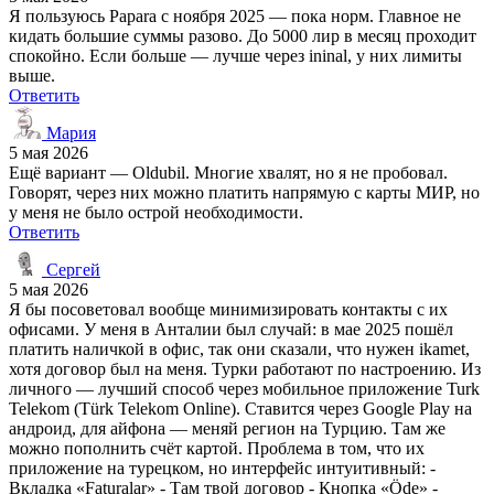
Я пользуюсь Papara с ноября 2025 — пока норм. Главное не
кидать большие суммы разово. До 5000 лир в месяц проходит
спокойно. Если больше — лучше через ininal, у них лимиты
выше.
Ответить
Мария
5 мая 2026
Ещё вариант — Oldubil. Многие хвалят, но я не пробовал.
Говорят, через них можно платить напрямую с карты МИР, но
у меня не было острой необходимости.
Ответить
Сергей
5 мая 2026
Я бы посоветовал вообще минимизировать контакты с их
офисами. У меня в Анталии был случай: в мае 2025 пошёл
платить наличкой в офис, так они сказали, что нужен ikamet,
хотя договор был на меня. Турки работают по настроению. Из
личного — лучший способ через мобильное приложение Turk
Telekom (Türk Telekom Online). Ставится через Google Play на
андроид, для айфона — меняй регион на Турцию. Там же
можно пополнить счёт картой. Проблема в том, что их
приложение на турецком, но интерфейс интуитивный: -
Вкладка «Faturalar» - Там твой договор - Кнопка «Öde» -