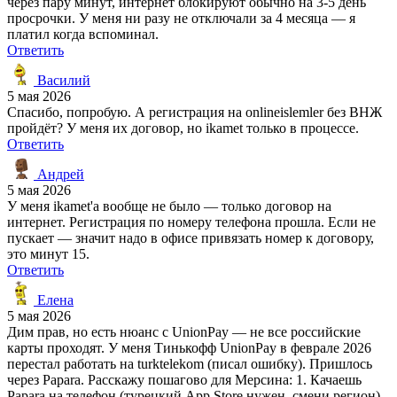
через пару минут, интернет блокируют обычно на 3-5 день
просрочки. У меня ни разу не отключали за 4 месяца — я
платил когда вспоминал.
Ответить
Василий
5 мая 2026
Спасибо, попробую. А регистрация на onlineislemler без ВНЖ
пройдёт? У меня их договор, но ikamet только в процессе.
Ответить
Андрей
5 мая 2026
У меня ikamet'a вообще не было — только договор на
интернет. Регистрация по номеру телефона прошла. Если не
пускает — значит надо в офисе привязать номер к договору,
это минут 15.
Ответить
Елена
5 мая 2026
Дим прав, но есть нюанс с UnionPay — не все российские
карты проходят. У меня Тинькофф UnionPay в феврале 2026
перестал работать на turktelekom (писал ошибку). Пришлось
через Papara. Расскажу пошагово для Мерсина: 1. Качаешь
Papara на телефон (турецкий App Store нужен, смени регион).