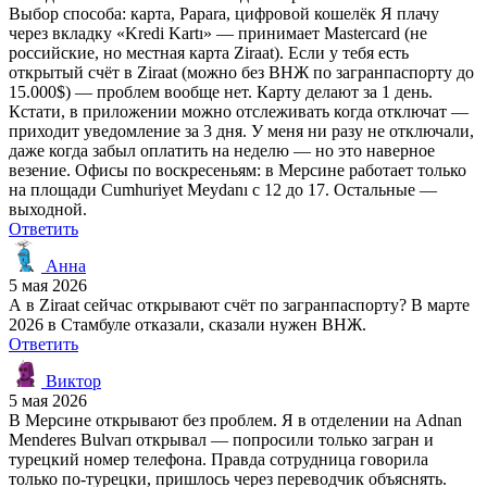
Выбор способа: карта, Papara, цифровой кошелёк Я плачу
через вкладку «Kredi Kartı» — принимает Mastercard (не
российские, но местная карта Ziraat). Если у тебя есть
открытый счёт в Ziraat (можно без ВНЖ по загранпаспорту до
15.000$) — проблем вообще нет. Карту делают за 1 день.
Кстати, в приложении можно отслеживать когда отключат —
приходит уведомление за 3 дня. У меня ни разу не отключали,
даже когда забыл оплатить на неделю — но это наверное
везение. Офисы по воскресеньям: в Мерсине работает только
на площади Cumhuriyet Meydanı с 12 до 17. Остальные —
выходной.
Ответить
Анна
5 мая 2026
А в Ziraat сейчас открывают счёт по загранпаспорту? В марте
2026 в Стамбуле отказали, сказали нужен ВНЖ.
Ответить
Виктор
5 мая 2026
В Мерсине открывают без проблем. Я в отделении на Adnan
Menderes Bulvarı открывал — попросили только загран и
турецкий номер телефона. Правда сотрудница говорила
только по-турецки, пришлось через переводчик объяснять.