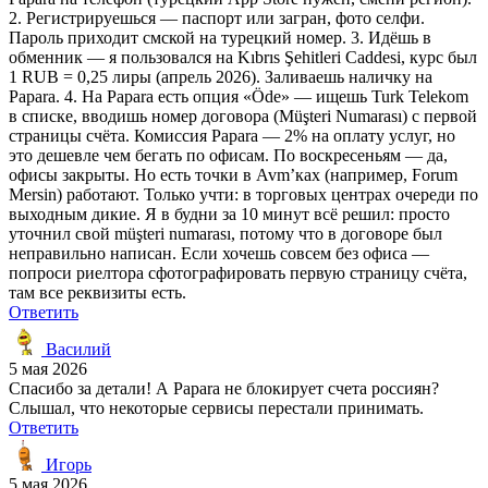
2. Регистрируешься — паспорт или загран, фото селфи.
Пароль приходит смской на турецкий номер. 3. Идёшь в
обменник — я пользовался на Kıbrıs Şehitleri Caddesi, курс был
1 RUB = 0,25 лиры (апрель 2026). Заливаешь наличку на
Papara. 4. На Papara есть опция «Öde» — ищешь Turk Telekom
в списке, вводишь номер договора (Müşteri Numarası) с первой
страницы счёта. Комиссия Papara — 2% на оплату услуг, но
это дешевле чем бегать по офисам. По воскресеньям — да,
офисы закрыты. Но есть точки в Avm’ках (например, Forum
Mersin) работают. Только учти: в торговых центрах очереди по
выходным дикие. Я в будни за 10 минут всё решил: просто
уточнил свой müşteri numarası, потому что в договоре был
неправильно написан. Если хочешь совсем без офиса —
попроси риелтора сфотографировать первую страницу счёта,
там все реквизиты есть.
Ответить
Василий
5 мая 2026
Спасибо за детали! А Papara не блокирует счета россиян?
Слышал, что некоторые сервисы перестали принимать.
Ответить
Игорь
5 мая 2026