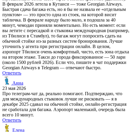
В феврале 2026 летела в Кутаиси — тоже Georgian Airways.
Быстрая сдача багажа есть, но я бы не назвала ее «отдельным
пунктом» — это просто одна из стоек, на которой висит
табличка. В феврале народу было мало, я подошла за 40
минут, чемодан приняли моментально. Но есть момент: если
вы летите с пересадкой и стыковка международная (например,
из Тбилиси в Стамбул), то багаж могут попросить сдать на
обычной стойке из-за разных систем бронирования. Лучше
уточнить у агента при регистрации онлайн. В целом,
аэропорт Тбилиси очень комфортный, чисто, есть зона отдыха
на втором этаже. Такси до города фиксированное — 50 лари
(около 1500 рублей 2026). Если что, пишите в чат поддержки
Georgian Airways в Telegram — отвечают быстро.
Ответить
Анна
23 мая 2026
Про телеграм-чат да, реально помогают. Подтверждаю, что
для международных стыковок лучше не рисковать — я в
декабре 2025 сдавал на обычной стойке, онлайн-регистрация
не сработала для багажа. Аэропорт маленький, очередь была
всего 10 минут.
Ответить
Елена