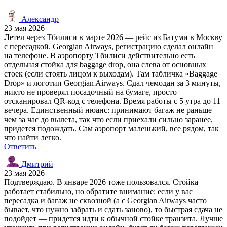
Александр
23 мая 2026
Летел через Тбилиси в марте 2026 — рейс из Батуми в Москву
с пересадкой. Georgian Airways, регистрацию сделал онлайн
на телефоне. В аэропорту Тбилиси действительно есть
отдельная стойка для baggage drop, она слева от основных
стоек (если стоять лицом к выходам). Там табличка «Baggage
Drop» и логотип Georgian Airways. Сдал чемодан за 3 минуты,
никто не проверял посадочный на бумаге, просто
отсканировал QR-код с телефона. Время работы с 5 утра до 11
вечера. Единственный нюанс: принимают багаж не раньше
чем за час до вылета, так что если приехали сильно заранее,
придется подождать. Сам аэропорт маленький, все рядом, так
что найти легко.
Ответить
Дмитрий
23 мая 2026
Подтверждаю. В январе 2026 тоже пользовался. Стойка
работает стабильно, но обратите внимание: если у вас
пересадка и багаж не сквозной (а с Georgian Airways часто
бывает, что нужно забрать и сдать заново), то быстрая сдача не
подойдет — придется идти к обычной стойке транзита. Лучше