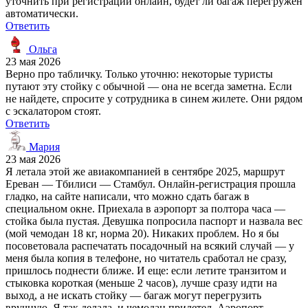
уточнить при регистрации онлайн, будет ли багаж перегружен
автоматически.
Ответить
Ольга
23 мая 2026
Верно про табличку. Только уточню: некоторые туристы
путают эту стойку с обычной — она не всегда заметна. Если
не найдете, спросите у сотрудника в синем жилете. Они рядом
с эскалатором стоят.
Ответить
Мария
23 мая 2026
Я летала этой же авиакомпанией в сентябре 2025, маршрут
Ереван — Тбилиси — Стамбул. Онлайн-регистрация прошла
гладко, на сайте написали, что можно сдать багаж в
специальном окне. Приехала в аэропорт за полтора часа —
стойка была пустая. Девушка попросила паспорт и назвала вес
(мой чемодан 18 кг, норма 20). Никаких проблем. Но я бы
посоветовала распечатать посадочный на всякий случай — у
меня была копия в телефоне, но читатель сработал не сразу,
пришлось поднести ближе. И еще: если летите транзитом и
стыковка короткая (меньше 2 часов), лучше сразу идти на
выход, а не искать стойку — багаж могут перегрузить
вручную. Я так делала, и чемодан прилетел. Аэропорт