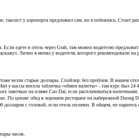
, таксист у аэропорта предложил сам, но я побоялась. Стоит ри
. Если едете в отель через Grab, там можно водителю предложи
дскажут. Лично я менял у водителя, которого рекомендовали на р
оже везли старые доллары. Спойлер: без проблем. В нашем отеле
Mart у кассы висела табличка «обмен валюты» - там курс был 24
лких лавочках на пляже Сao Dai, если расплачиваться наличными
е. По ценам: обед в хорошем ресторане на набережной Duong Dong
2000 долларов с головой, если отель оплачен. В общем, не парьте
пары часов.