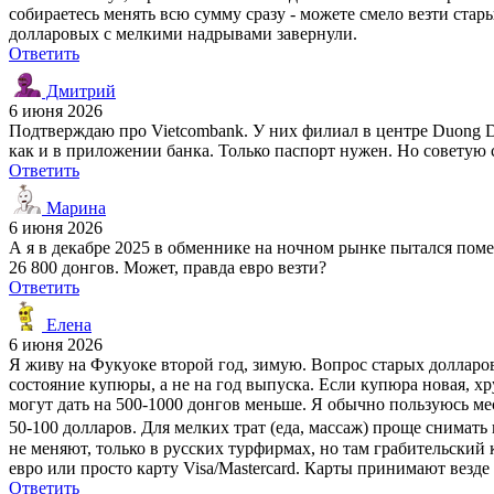
собираетесь менять всю сумму сразу - можете смело везти стар
долларовых с мелкими надрывами завернули.
Ответить
Дмитрий
6 июня 2026
Подтверждаю про Vietcombank. У них филиал в центре Duong Don
как и в приложении банка. Только паспорт нужен. Но советую с
Ответить
Марина
6 июня 2026
А я в декабре 2025 в обменнике на ночном рынке пытался помен
26 800 донгов. Может, правда евро везти?
Ответить
Елена
6 июня 2026
Я живу на Фукуоке второй год, зимую. Вопрос старых долларов
состояние купюры, а не на год выпуска. Если купюра новая, хру
могут дать на 500-1000 донгов меньше. Я обычно пользуюсь м
50-100 долларов. Для мелких трат (еда, массаж) проще снимать 
не меняют, только в русских турфирмах, но там грабительский 
евро или просто карту Visa/Mastercard. Карты принимают везде
Ответить