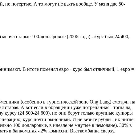
 не потертые. А то могут не взять вообще. У меня две 50-
 менял старые 100-долларовые (2006 года) - курс был 24 400,
ринимают. В итоге поменял евро - курс был отличный, 1 евро =
бменники (особенно в туристической зоне Ong Lang) смотрят на
я старая. А вот если в обращении уже потрепанная - тогда да,
 курсу (24 500-24 600), но они берут только крупные купюры
а операцию, курс почти рыночный. И не везите рубли - их нигде
тельно 100-долларовые, в идеале не мнутые в чемодане), 30% в
мать в банкоматах - 2% комиссии Вьеткомбанка сверху.