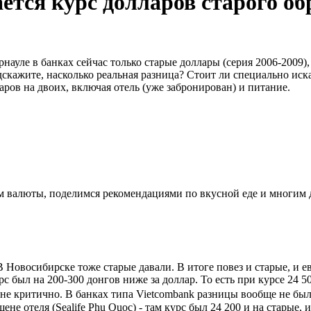
ется курс долларов старого об
рнауле в банках сейчас только старые доллары (серия 2006-2009),
Подскажите, насколько реальная разница? Стоит ли специально и
ров на двоих, включая отель (уже забронирован) и питание.
ном валюты, поделимся рекомендациями по вкусной еде и многим
В Новосибирске тоже старые давали. В итоге повез и старые, и 
с был на 200-300 донгов ниже за доллар. То есть при курсе 24 50
- не критично. В банках типа Vietcombank разницы вообще не бы
ене отеля (Sealife Phu Quoc) - там курс был 24 200 и на старые, 