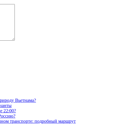
природу Вьетнама?
рианты
е 22:00?
 Россию?
енном транспорте: подробный маршрут