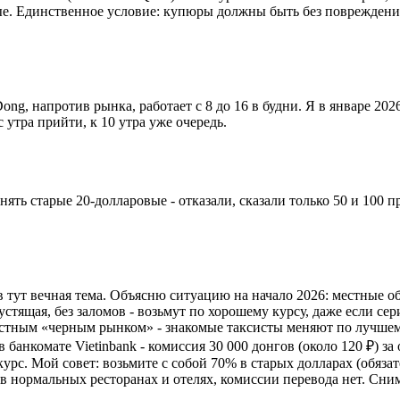
ые. Единственное условие: купюры должны быть без повреждений,
g, напротив рынка, работает с 8 до 16 в будни. Я в январе 2026
 утра прийти, к 10 утра уже очередь.
ять старые 20-долларовые - отказали, сказали только 50 и 100 п
 тут вечная тема. Объясню ситуацию на начало 2026: местные о
стящая, без заломов - возьмут по хорошему курсу, даже если сери
естным «черным рынком» - знакомые таксисты меняют по лучшему
в банкомате Vietinbank - комиссия 30 000 донгов (около 120 ₽) з
курс. Мой совет: возьмите с собой 70% в старых долларах (обяза
 в нормальных ресторанах и отелях, комиссии перевода нет. Сни