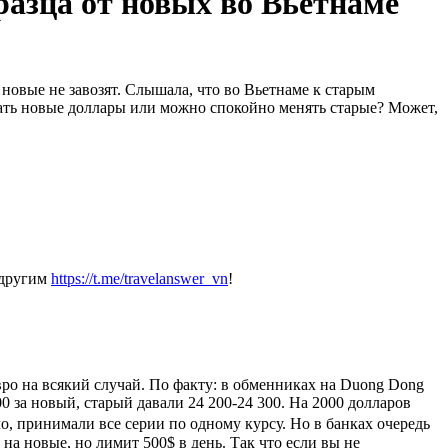
разца от новых во Вьетнаме
 новые не завозят. Слышала, что во Вьетнаме к старым
скать новые доллары или можно спокойно менять старые? Может,
 другим
https://t.me/travelanswer_vn
!
евро на всякий случай. По факту: в обменниках на Duong Dong
0 за новый, старый давали 24 200-24 300. На 2000 долларов
ло, принимали все серии по одному курсу. Но в банках очередь
и на новые, но лимит 500$ в день. Так что если вы не