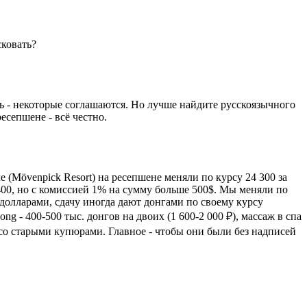
сковать?
ть - некоторые соглашаются. Но лучше найдите русскоязычного
есепшене - всё честно.
 (Mövenpick Resort) на ресепшене меняли по курсу 24 300 за
 400, но с комиссией 1% на сумму больше 500$. Мы меняли по
 долларами, сдачу иногда дают донгами по своему курсу
 - 400-500 тыс. донгов на двоих (1 600-2 000 ₽), массаж в спа
сь со старыми купюрами. Главное - чтобы они были без надписей