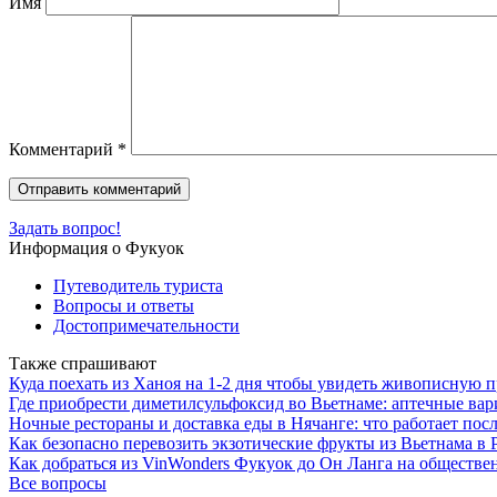
Имя
Комментарий
*
Задать вопрос!
Информация о Фукуок
Путеводитель туриста
Вопросы и ответы
Достопримечательности
Также спрашивают
Куда поехать из Ханоя на 1-2 дня чтобы увидеть живописную 
Где приобрести диметилсульфоксид во Вьетнаме: аптечные ва
Ночные рестораны и доставка еды в Нячанге: что работает посл
Как безопасно перевозить экзотические фрукты из Вьетнама в
Как добраться из VinWonders Фукуок до Он Ланга на обществ
Все вопросы