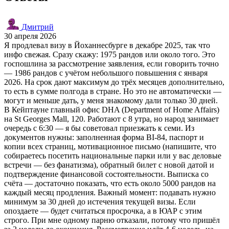
Дмитрий
30 апреля 2026
Я продлевал визу в Йоханнесбурге в декабре 2025, так что
инфо свежая. Сразу скажу: 1975 рандов или около того. Это
госпошлина за рассмотрение заявления, если говорить точно
— 1986 рандов с учётом небольшого повышения с января
2026. На срок дают максимум до трёх месяцев дополнительно,
то есть в сумме полгода в стране. Но это не автоматически —
могут и меньше дать, у меня знакомому дали только 30 дней.
В Кейптауне главный офис DHA (Department of Home Affairs)
на St Georges Mall, 120. Работают с 8 утра, но народ занимает
очередь с 6:30 — я бы советовал приезжать к семи. Из
документов нужны: заполненная форма BI-84, паспорт и
копии всех страниц, мотивационное письмо (напишите, что
собираетесь посетить национальные парки или у вас деловые
встречи — без фанатизма), обратный билет с новой датой и
подтверждение финансовой состоятельности. Выписка со
счёта — достаточно показать, что есть около 5000 рандов на
каждый месяц продления. Важный момент: подавать нужно
минимум за 30 дней до истечения текущей визы. Если
опоздаете — будет считаться просрочка, а в ЮАР с этим
строго. При мне одному парню отказали, потому что пришёл