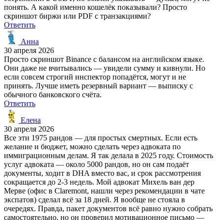
понять. А какой именно кошелёк показывали? Просто
скриншот биржи или PDF с транзакциями?
Ответить
Анна
30 апреля 2026
Просто скриншот Binance с балансом на английском языке.
Они даже не вчитывались — увидели сумму и кивнули. Но
если совсем строгий инспектор попадётся, могут и не
принять. Лучше иметь резервный вариант — выписку с
обычного банковского счёта.
Ответить
Елена
30 апреля 2026
Все эти 1975 рандов — для простых смертных. Если есть
желание и бюджет, можно сделать через адвоката по
иммиграционным делам. Я так делала в 2025 году. Стоимость
услуг адвоката — около 5000 рандов, но он сам подаёт
документы, ходит в DHA вместо вас, и срок рассмотрения
сокращается до 2-3 недель. Мой адвокат Михель ван дер
Мерве (офис в Claremont, нашли через рекомендации в чате
экспатов) сделал всё за 18 дней. Я вообще не стояла в
очередях. Правда, пакет документов всё равно нужно собрать
самостоятельно, но он проверил мотивационное письмо —