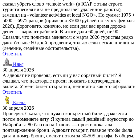
сказал убрать слово «remote work» (в ЮАР с этим строго,
туристическая виза не предполагает удалённой работы),
заменил на «volunteer activities at local NGO». По сумме: 1975 +
5000 = 6975 рандов (примерно 35000 рублей по курсу февраля
2026). Дороговато, конечно, но если для вас время дороже
денег — вариант рабочий. В итоге дали 60 дней, не 90.
Сказали, что политика меняется: с марта 2026 туристам редко
дают больше 60 дней продления, только если веские причины
(лечение, семейные обстоятельства).
Ответить
Илья
30 апреля 2026
А адвокат не проверял, есть ли у вас обратный билет? Я
слышал, что некоторые просят показать подтверждение
вылета. У меня билет открытый, непонятно как это оформлять
Ответить
Елена
30 апреля 2026
Проверял. Сказал, что нужен конкретный билет, даже если
потом поменяете дату. Я купила самый дешёвый лоукостер до
Найроби за 80 баксов на 1 июня — просто показала
подтверждение брони. Адвокат говорит, главное чтобы была
дата и номер брони, сменят потом за 30-50$ штрафа. В общем,