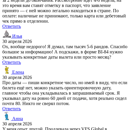
за 2 недели до окончания. Рассмотрение идёт 4-6 недель, на
это время вам ставят отметку в паспорт, что заявление
принято — с ней можно легально находиться в стране. По
оплате: наличные не принимают, только карта или дебетовый
чек прямо в отделении.
Ответить
Илья
30 апреля 2026
Ох, вообще недорого! Я думал, там тысяч 5-6 рандов. Спасибо
большое за информацию! А подскажи, в форме BI-84 нужно
указывать конкретные даты вылета или просто месяц?
Ответить
Елена
30 апреля 2026
Про даты — пиши конкретное число, но имей в виду, что если
билета ещё нет, можно указать ориентировочную дату,
главное чтобы она укладывалась в запрашиваемый срок. Я
указывал дату на ровно 60 дней от подачи, хотя реально сидел
почти 80. Никто не сверял потом.
Ответить
Анна
30 апреля 2026
У меня опыт другой. Продлевала через VFS Global в