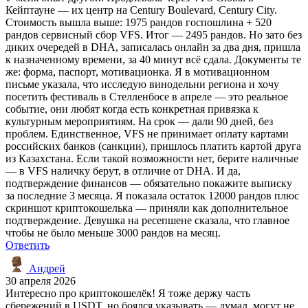
Кейптауне — их центр на Century Boulevard, Century City.
Стоимость вышла выше: 1975 рандов госпошлина + 520
рандов сервисный сбор VFS. Итог — 2495 рандов. Но зато без
диких очередей в DHA, записалась онлайн за два дня, пришла
к назначенному времени, за 40 минут всё сдала. Документы те
же: форма, паспорт, мотивационка. Я в мотивационном
письме указала, что исследую винодельни региона и хочу
посетить фестиваль в Стелленбосе в апреле — это реальное
событие, они любят когда есть конкретная привязка к
культурным мероприятиям. На срок — дали 90 дней, без
проблем. Единственное, VFS не принимает оплату картами
российских банков (санкции), пришлось платить картой друга
из Казахстана. Если такой возможности нет, берите наличные
— в VFS наличку берут, в отличие от DHA. И да,
подтверждение финансов — обязательно покажите выписку
за последние 3 месяца. Я показала остаток 12000 рандов плюс
скриншот криптокошелька — приняли как дополнительное
подтверждение. Девушка на ресепшене сказала, что главное
чтобы не было меньше 3000 рандов на месяц.
Ответить
Андрей
30 апреля 2026
Интересно про криптокошелёк! Я тоже держу часть
сбережений в USDT, но боялся указывать — думал, могут не