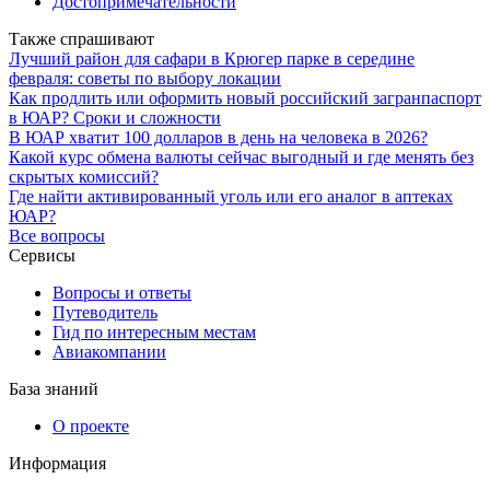
Достопримечательности
Также спрашивают
Лучший район для сафари в Крюгер парке в середине
февраля: советы по выбору локации
Как продлить или оформить новый российский загранпаспорт
в ЮАР? Сроки и сложности
В ЮАР хватит 100 долларов в день на человека в 2026?
Какой курс обмена валюты сейчас выгодный и где менять без
скрытых комиссий?
Где найти активированный уголь или его аналог в аптеках
ЮАР?
Все вопросы
Сервисы
Вопросы и ответы
Путеводитель
Гид по интересным местам
Авиакомпании
База знаний
О проекте
Информация