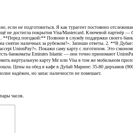
ние, если не подготовиться. Я как турагент постоянно отслежи
ещё не достигла покрытия Visa/Mastercard. Ключевой партнёр — 
 1. **Перед поездкой:** Позвони в службу поддержки своего бан
а снятие наличных за рубежом?». Запиши ответы. 2. **В Дубае:*
accept UnionPay?». Покажи саму карту с логотипом. Это сэконом
есть банкоматы Emirates Islamic — они точно принимают UnionP
рмить виртуальную карту Mir или Visa в том же мобильном прил
ошла. Цены на обед в кафе в Дубай Марине: 35-80 дирхамов (900-
полне надёжен, но запас наличности не помешает.
пары часов.