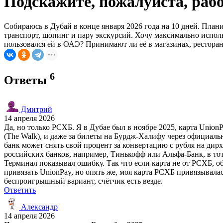
Подскажите, пожалуйста, раб
Собираюсь в Дубай в конце января 2026 года на 10 дней. План
транспорт, шопинг и пару экскурсий. Хочу максимально использ
пользовался ей в ОАЭ? Принимают ли её в магазинах, ресторан
6
Ответы
Дмитрий
14 апреля 2026
Да, но только РСХБ. Я в Дубае был в ноябре 2025, карта UnionP
(The Walk), и даже за билеты на Бурдж-Халифу через официаль
банк может снять свой процент за конвертацию с рубля на ди
российских банков, например, Тинькофф или Альфа-Банк, в тот
Терминал показывал ошибку. Так что если карта не от РСХБ, о
привязать UnionPay, но опять же, моя карта РСХБ привязывала
беспроигрышный вариант, счётчик есть везде.
Ответить
Александр
14 апреля 2026