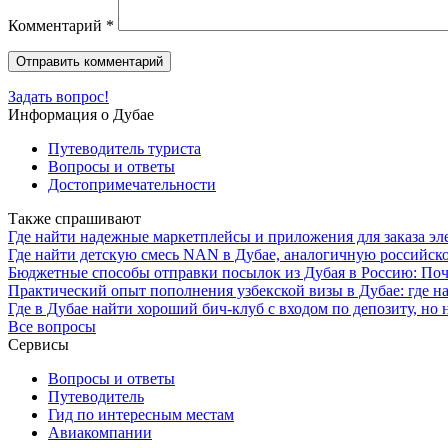
Комментарий
*
Задать вопрос!
Информация о Дубае
Путеводитель туриста
Вопросы и ответы
Достопримечательности
Также спрашивают
Где найти надежные маркетплейсы и приложения для заказа эл
Где найти детскую смесь NAN в Дубае, аналогичную российско
Бюджетные способы отправки посылок из Дубая в Россию: По
Практический опыт пополнения узбекской визы в Дубае: где н
Где в Дубае найти хороший бич-клуб с входом по депозиту, но
Все вопросы
Сервисы
Вопросы и ответы
Путеводитель
Гид по интересным местам
Авиакомпании