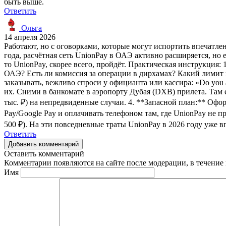
быть выше.
Ответить
Ольга
14 апреля 2026
Работают, но с оговорками, которые могут испортить впечатле
года, расчётная сеть UnionPay в ОАЭ активно расширяется, но 
то UnionPay, скорее всего, пройдёт. Практическая инструкция:
ОАЭ? Есть ли комиссия за операции в дирхамах? Какий лимит н
заказывать, вежливо спроси у официанта или кассира: «Do you 
их. Сними в банкомате в аэропорту Дубая (DXB) прилета. Там 
тыс. ₽) на непредвиденные случаи. 4. **Запасной план:** Офо
Pay/Google Pay и оплачивать телефоном там, где UnionPay не пр
500 ₽). На эти повседневные траты UnionPay в 2026 году уже в
Ответить
Добавить комментарий
Оставить комментарий
Комментарии появляются на сайте после модерации, в течение 
Имя