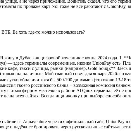
 улице, а не через приложение. Водитель сказал, что его термин
втоматы по продаже карт Nol тоже не все работают с UnionPay, в
т ВТБ. Её хоть где-то можно использовать?
Я живу в Дубае как цифровой кочевник с конца 2024 года. 1. **К
pinneys) — здесь терминалы современные, иконка UnionPay есть. П
кие кафе, такси с улицы, рынки (например, Gold Souq):** Здесь
й только на наличные. Мой главный совет для января 2026: возь
вые сутки обналичи хотя бы 500-700 дирхамов (это около 13-18 ты
иссия твоего российского банка + возможная комиссия банком
боту в атмосферном местечке в районе Al Quoz терминал её не п
т не на всех сайтах. Всегда ищи иконку при выборе способа опл
ь билет в Aquaventure через их официальный сайт, UnionPay в 
проще и надёжнее бронировать через русскоязычные сайты-агрега