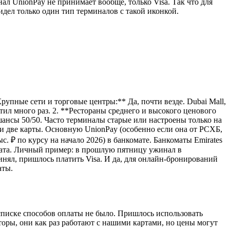
ал UnionPay не принимает вообще, только Visa. Так что для
идел только один тип терминалов с такой иконкой.
рупные сети и торговые центры:** Да, почти везде. Dubai Mall,
латил много раз. 2. **Рестораны среднего и высокого ценового
 шансы 50/50. Часто терминалы старые или настроены только на
ми две карты. Основную UnionPay (особенно если она от РСХБ,
с. ₽ по курсу на начало 2026) в банкомате. Банкоматы Emirates
ата. Личный пример: в прошлую пятницу ужинал в
ринял, пришлось платить Visa. И да, для онлайн-бронирований
аты.
списке способов оплаты не было. Пришлось использовать
торы, они как раз работают с нашими картами, но цены могут