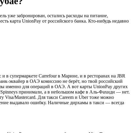
убае?
ель уже забронирован, остались расходы на питание,
есть карта UnionPay от российского банка. Кто-нибудь недавно
 и в супермаркете Carrefour в Марине, и в ресторанах на JBR
банк-эквайер в ОАЭ комиссию не берёт, но твой российский
ифы именно для операций в ОАЭ. А вот карты UnionPay других
в Spinneys принимали, а в небольшом кафе в Аль-Фахиди — нет.
 Visa/Mastercard. Для такси Careem и Uber тоже можно
ожение выдавало ошибку. Наличные дирхамы в такси — всегда