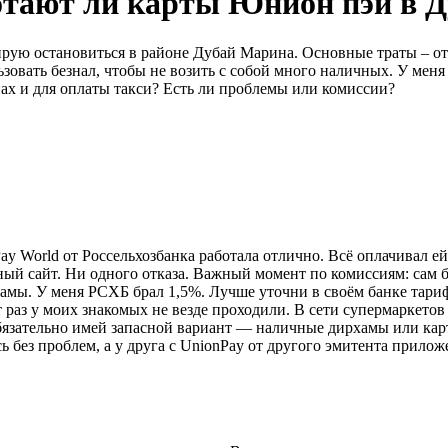
отают ли карты Юнион пэй в Д
ирую остановиться в районе Дубай Марина. Основные траты – от
овать безнал, чтобы не возить с собой много наличных. У меня 
ах и для оплаты такси? Есть ли проблемы или комиссии?
ay World от Россельхозбанка работала отлично. Всё оплачивал ей:
ный сайт. Ни одного отказа. Важный момент по комиссиям: сам 
рхамы. У меня РСХБ брал 1,5%. Лучше уточни в своём банке тар
 раз у моих знакомых не везде проходили. В сети супермаркето
бязательно имей запасной вариант — наличные дирхамы или карту
сь без проблем, а у друга с UnionPay от другого эмитента прил