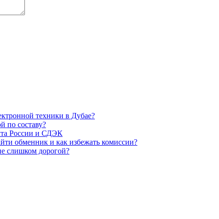
ектронной техники в Дубае?
й по составу?
чта России и СДЭК
айти обменник и как избежать комиссии?
 не слишком дорогой?