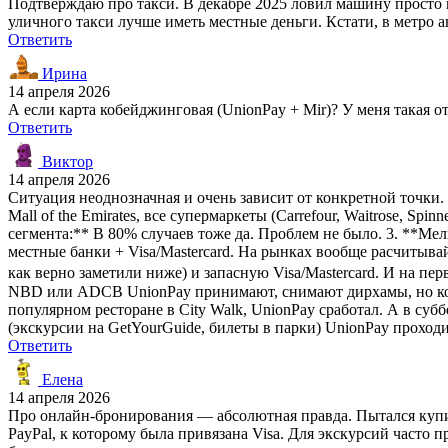
Подтверждаю про такси. В декабре 2025 ловил машину просто на
уличного такси лучше иметь местные деньги. Кстати, в метро а
Ответить
Ирина
14 апреля 2026
А если карта кобейджинговая (UnionPay + Mir)? У меня такая о
Ответить
Виктор
14 апреля 2026
Ситуация неоднозначная и очень зависит от конкретной точки. 
Mall of the Emirates, все супермаркеты (Carrefour, Waitrose, S
сегмента:** В 80% случаев тоже да. Проблем не было. 3. **Мел
местные банки + Visa/Mastercard. На рынках вообще расчитыва
как верно заметили ниже) и запасную Visa/Mastercard. И на пер
NBD или ADCB UnionPay принимают, снимают дирхамы, но ком
популярном ресторане в City Walk, UnionPay сработал. А в суб
(экскурсии на GetYourGuide, билеты в парки) UnionPay проходи
Ответить
Елена
14 апреля 2026
Про онлайн-бронирования — абсолютная правда. Пытался купит
PayPal, к которому была привязана Visa. Для экскурсий часто 