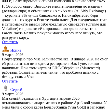
000 ₽) Белгазпромбанк списал комиссию в эквиваленте ~625
₽. Это дороговато. Выгоднее менять привезённую наличку
(доллары/евро) в обменниках «Аль-Ахли» (Al Ahly Exchange)
– курс на 2-3% лучше банковского. На октябрь 2026 бери
доллары – их курс в Египте стабильнее. Для ежедневных трат
в супермаркете заведи себе локальную сим-карту (Orange или
Vodafone) и привяжи её к приложению для оплаты, типа
Fawry. Часть мелких покупок можно через него кинуть, это
разгрузит карту.
Ответить
Ирина
9 марта 2026
Подтверждаю про Visa Белинвестбанка. В январе 2026 не смог
ей расплатиться ни в одном ресторане в Эль-Гуне, только
наличные. При этом карта от БПС-Сбербанка (Mastercard)
работала. Создаётся впечатление, что проблема именно с
белорусскими Visa.
Ответить
Сергей
9 марта 2026
Мы семьёй отдыхали в Хургаде в апреле 2026,
останавливались в апартаментах в районе Арабской улицы. У
меня была с собой карта Беларусбанка (Visa Gold) и запасная