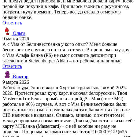
не предупредил Приорбанк, и мне заблокировали карту после
первой же покупки в кафе. Пришлось звонить с роумингом,
потратил кучу времени. Теперь всегда ставлю отметку в
онлайн-банке.
Ответить
Ольга
9 марта 2026
А с Visa от Белинвестбанка у кого опыт? Меня больше
беспокоит не снятие, а оплата в отелях. В прошлом году друг
с Visa Альфа-Банка (РБ) не смог оставить депозит при
заселении в Steigenberger Aldau – потребовали наличные.
Ответить
Виктор
9 марта 2026
Работаю удалённо и жил в Хургаде три месяца зимой 2025-
2026. Протестировал кучу карт, включая белорусские. Твоя
Mastercard от Белгазпромбанка – пройдёт. Моя (тоже MС)
работала в 90% случаев. А вот с Visa Белинвестбанка были
постоянные отказы в терминалах, хотя в банкоматах того же
CIB наличные выдавала. Связано, видимо, с эмитентом и
международными соглашениями. Для надёжности заказал себе
карту МТБанка (Mastercard) – с ней вообще ни разу не
подвело. По ценам на комиссии: за снятие 10 000 EGP (≈25