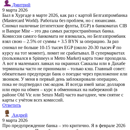
Дмитрий
9 марта 2026
Был в Хургаде в марте 2026, как раз с картой Белгазпромбанка
(Mastercard World). Работала без проблем, но с нюансами.
Снимал наличные (египетские фунты, EGP) в банкоматах CIB
и Banque Misr – это два самых распространённых банка.
Комиссия самого банкомата не взималась, но Белгазпромбанк
взял свою – 2.5% от суммы + 3.5 BYN за операцию. За раз
снимал не больше 10-15 тысяч EGP (около 20-30 тысяч ₽ по
курсу на тот момент), лимит не срабатывал. В супермаркетах
(пользовался в Spinneys и Metro Market) карта тоже проходила.
А вот в маленьких лавках на окраинах Саккалы или в Дахабе
терминалы часто не принимали – только кэш. Главный совет:
обязательно предупреди банк о поездке через приложение или
звонком. У меня в первый день заблокировали операцию,
пока не подтвердил смс-кодом. И всегда имей запас долларов
или евро на обмен – курс в обменниках на набережной (в
районе Old Vic или Senzo Mall) часто выгоднее, чем снятие с
карты с учётом всех комиссий.
Ответить
Андрей
9 марта 2026
Про предупреждение банка – это критично. Я в феврале 2026