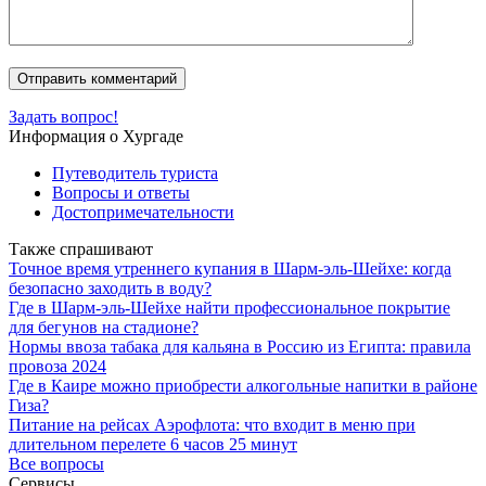
Задать вопрос!
Информация о Хургаде
Путеводитель туриста
Вопросы и ответы
Достопримечательности
Также спрашивают
Точное время утреннего купания в Шарм-эль-Шейхе: когда
безопасно заходить в воду?
Где в Шарм-эль-Шейхе найти профессиональное покрытие
для бегунов на стадионе?
Нормы ввоза табака для кальяна в Россию из Египта: правила
провоза 2024
Где в Каире можно приобрести алкогольные напитки в районе
Гиза?
Питание на рейсах Аэрофлота: что входит в меню при
длительном перелете 6 часов 25 минут
Все вопросы
Сервисы