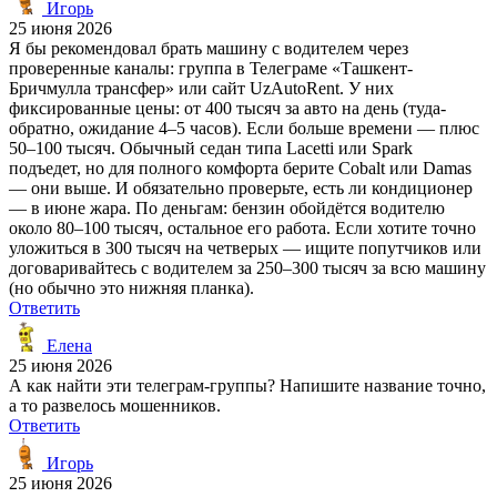
Игорь
25 июня 2026
Я бы рекомендовал брать машину с водителем через
проверенные каналы: группа в Телеграме «Ташкент-
Бричмулла трансфер» или сайт UzAutoRent. У них
фиксированные цены: от 400 тысяч за авто на день (туда-
обратно, ожидание 4–5 часов). Если больше времени — плюс
50–100 тысяч. Обычный седан типа Lacetti или Spark
подъедет, но для полного комфорта берите Cobalt или Damas
— они выше. И обязательно проверьте, есть ли кондиционер
— в июне жара. По деньгам: бензин обойдётся водителю
около 80–100 тысяч, остальное его работа. Если хотите точно
уложиться в 300 тысяч на четверых — ищите попутчиков или
договаривайтесь с водителем за 250–300 тысяч за всю машину
(но обычно это нижняя планка).
Ответить
Елена
25 июня 2026
А как найти эти телеграм-группы? Напишите название точно,
а то развелось мошенников.
Ответить
Игорь
25 июня 2026