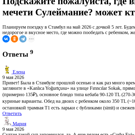
Подскажите пожалуйста, где в
мечети Сулеймание? может кто
Планируем поездку в Стамбул на май 2026 с дочкой 5 лет. Буде
недорогое и вкусное место, где можно пообедать с ребенком, ж
9
Ответы
Елена
9 мая 2026
Привет! Была в Стамбуле прошлой осенью и как раз много врем
загляните в «Kanlıca Yoğurtçusu» на улице Fırıncılar Sokak, пр
(примерно 135₽), основное блюдо типа кебаба 90-120 TL (270-3
куриные варианты. Обед на двоих с ребенком около 350 TL (~10
остановкой трамвая T1 есть ларьки с бубликами (simit) и свеж
Ответить
Мария
9 мая 2026
Султан такой суп запомнился, да. А еще рядом есть «Çorba Evi