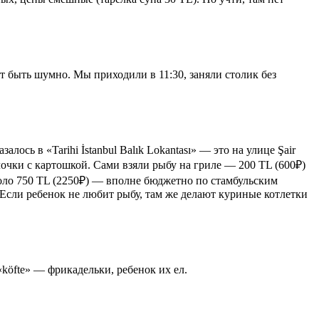
ет быть шумно. Мы приходили в 11:30, заняли столик без
ось в «Tarihi İstanbul Balık Lokantası» — это на улице Şair
лочки с картошкой. Сами взяли рыбу на гриле — 200 TL (600₽)
коло 750 TL (2250₽) — вполне бюджетно по стамбульским
. Если ребенок не любит рыбу, там же делают куриные котлетки
«köfte» — фрикадельки, ребенок их ел.