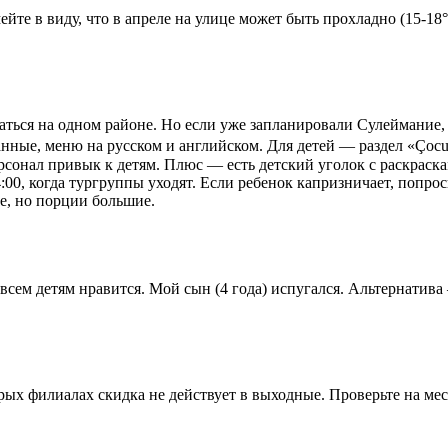
йте в виду, что в апреле на улице может быть прохладно (15-1
ться на одном районе. Но если уже запланировали Сулеймание, т
анные, меню на русском и английском. Для детей — раздел «Çocu
сонал привык к детям. Плюс — есть детский уголок с раскраскам
4:00, когда тургруппы уходят. Если ребенок капризничает, попр
ше, но порции большие.
е всем детям нравится. Мой сын (4 года) испугался. Альтернатива
орых филиалах скидка не действует в выходные. Проверьте на м