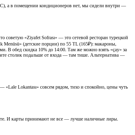
8°C), а в помещении кондиционеров нет, мы сидели внутри —
о советую «Ziyafet Sofrası» — это сетевой ресторан турецкой
k Menüsü» (детские порции) по 55 TL (165₽): макароны,
и. В обед скидка 10% до 14:00. Там же можно взять «çay» за
осите столик подальше от входа — там тише. Альтернатива —
 — «Lale Lokantası» совсем рядом, тихо и спокойно, цены чуть
есте. И карты принимают не все — лучше наличные лиры.