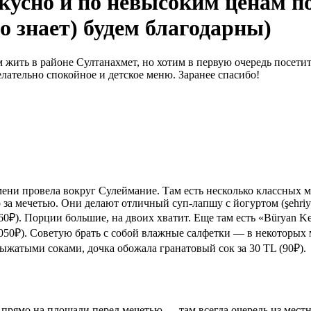
кусно и по невысоким ценам п
 знает) будем благодарны)
м жить в районе Султанахмет, но хотим в первую очередь посети
елательно спокойное и детское меню. Заранее спасибо!
ени провела вокруг Сулеймание. Там есть несколько классных м
ямо за мечетью. Они делают отличный суп-лапшу с йогуртом (şehri
60₽). Порции большие, на двоих хватит. Еще там есть «Büryan K
50₽). Советую брать с собой влажные салфетки — в некоторых ме
евыжатыми соками, дочка обожала гранатовый сок за 30 TL (90₽).
» прямо на площади перед мечетью — там всегда очередь из местн