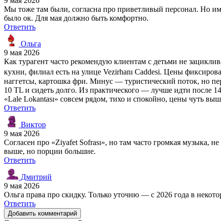
9 мая 2026
Мы тоже там были, согласна про приветливый персонал. Но име
было ок. Для мая должно быть комфортно.
Ответить
Ольга
9 мая 2026
Как турагент часто рекомендую клиентам с детьми не зациклива
кухни, филиал есть на улице Vezirhanı Caddesi. Цены фиксиров
наггетсы, картошка фри. Минус — туристический поток, но пер
10 TL и сидеть долго. Из практического — лучше идти после 1
«Lale Lokantası» совсем рядом, тихо и спокойно, цены чуть вы
Ответить
Виктор
9 мая 2026
Согласен про «Ziyafet Sofrası», но там часто громкая музыка, н
выше, но порции большие.
Ответить
Дмитрий
9 мая 2026
Ольга права про скидку. Только уточню — с 2026 года в некот
Ответить
Добавить комментарий