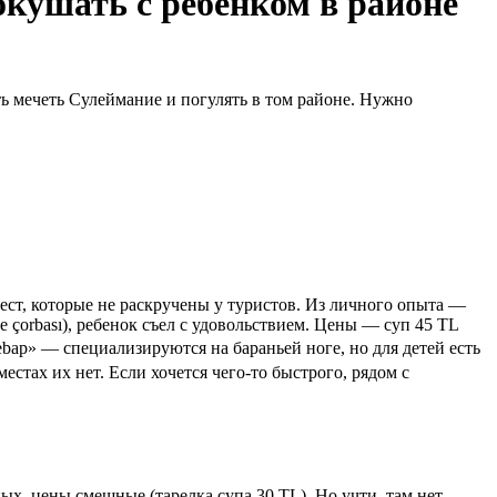
окушать с ребенком в районе
ть мечеть Сулеймание и погулять в том районе. Нужно
ест, которые не раскручены у туристов. Из личного опыта —
ye çorbası), ребенок съел с удовольствием. Цены — суп 45 TL
ebap» — специализируются на бараньей ноге, но для детей есть
стах их нет. Если хочется чего-то быстрого, рядом с
ых, цены смешные (тарелка супа 30 TL). Но учти, там нет