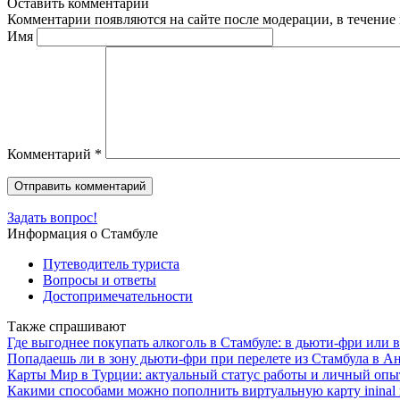
Оставить комментарий
Комментарии появляются на сайте после модерации, в течение 
Имя
Комментарий
*
Задать вопрос!
Информация о Стамбуле
Путеводитель туриста
Вопросы и ответы
Достопримечательности
Также спрашивают
Где выгоднее покупать алкоголь в Стамбуле: в дьюти-фри или в
Попадаешь ли в зону дьюти-фри при перелете из Стамбула в А
Карты Мир в Турции: актуальный статус работы и личный опыт
Какими способами можно пополнить виртуальную карту ininal