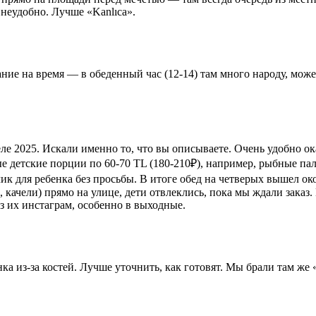
т неудобно. Лучше «Kanlıca».
мание на время — в обеденный час (12-14) там много народу, мож
е 2025. Искали именно то, что вы описываете. Очень удобно оказал
ые детские порции по 60-70 TL (180-210₽), например, рыбные па
ик для ребенка без просьбы. В итоге обед на четверых вышел о
 качели) прямо на улице, дети отвлеклись, пока мы ждали заказ
з их инстаграм, особенно в выходные.
ка из-за костей. Лучше уточнить, как готовят. Мы брали там же 