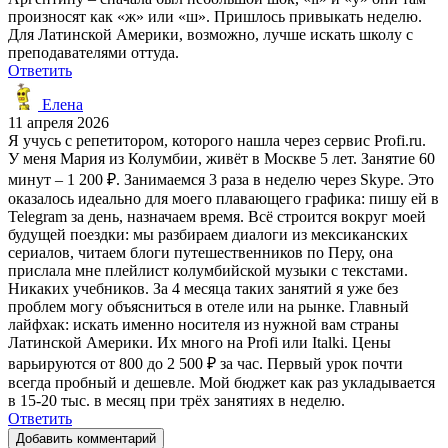
произносят как «ж» или «ш». Пришлось привыкать неделю.
Для Латинской Америки, возможно, лучше искать школу с
преподавателями оттуда.
Ответить
Елена
11 апреля 2026
Я учусь с репетитором, которого нашла через сервис Profi.ru.
У меня Мария из Колумбии, живёт в Москве 5 лет. Занятие 60
минут – 1 200 ₽. Занимаемся 3 раза в неделю через Skype. Это
оказалось идеально для моего плавающего графика: пишу ей в
Telegram за день, назначаем время. Всё строится вокруг моей
будущей поездки: мы разбираем диалоги из мексиканских
сериалов, читаем блоги путешественников по Перу, она
прислала мне плейлист колумбийской музыки с текстами.
Никаких учебников. За 4 месяца таких занятий я уже без
проблем могу объясниться в отеле или на рынке. Главный
лайфхак: искать именно носителя из нужной вам страны
Латинской Америки. Их много на Profi или Italki. Цены
варьируются от 800 до 2 500 ₽ за час. Первый урок почти
всегда пробный и дешевле. Мой бюджет как раз укладывается
в 15-20 тыс. в месяц при трёх занятиях в неделю.
Ответить
Добавить комментарий