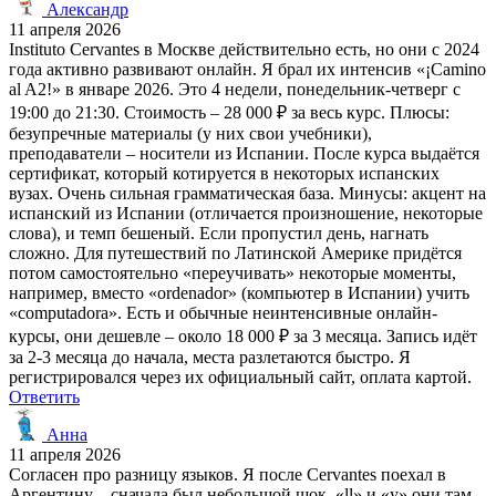
Александр
11 апреля 2026
Instituto Cervantes в Москве действительно есть, но они с 2024
года активно развивают онлайн. Я брал их интенсив «¡Camino
al A2!» в январе 2026. Это 4 недели, понедельник-четверг с
19:00 до 21:30. Стоимость – 28 000 ₽ за весь курс. Плюсы:
безупречные материалы (у них свои учебники),
преподаватели – носители из Испании. После курса выдаётся
сертификат, который котируется в некоторых испанских
вузах. Очень сильная грамматическая база. Минусы: акцент на
испанский из Испании (отличается произношение, некоторые
слова), и темп бешеный. Если пропустил день, нагнать
сложно. Для путешествий по Латинской Америке придётся
потом самостоятельно «переучивать» некоторые моменты,
например, вместо «ordenador» (компьютер в Испании) учить
«computadora». Есть и обычные неинтенсивные онлайн-
курсы, они дешевле – около 18 000 ₽ за 3 месяца. Запись идёт
за 2-3 месяца до начала, места разлетаются быстро. Я
регистрировался через их официальный сайт, оплата картой.
Ответить
Анна
11 апреля 2026
Согласен про разницу языков. Я после Cervantes поехал в
Аргентину – сначала был небольшой шок, «ll» и «y» они там