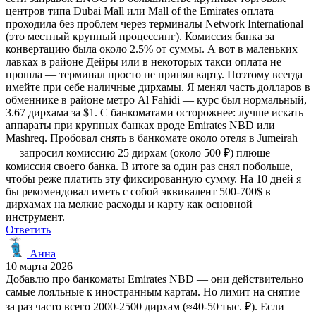
центров типа Dubai Mall или Mall of the Emirates оплата
проходила без проблем через терминалы Network International
(это местный крупный процессинг). Комиссия банка за
конвертацию была около 2.5% от суммы. А вот в маленьких
лавках в районе Дейры или в некоторых такси оплата не
прошла — терминал просто не принял карту. Поэтому всегда
имейте при себе наличные дирхамы. Я менял часть долларов в
обменнике в районе метро Al Fahidi — курс был нормальный,
3.67 дирхама за $1. С банкоматами осторожнее: лучше искать
аппараты при крупных банках вроде Emirates NBD или
Mashreq. Пробовал снять в банкомате около отеля в Jumeirah
— запросил комиссию 25 дирхам (около 500 ₽) плюше
комиссия своего банка. В итоге за один раз снял побольше,
чтобы реже платить эту фиксированную сумму. На 10 дней я
бы рекомендовал иметь с собой эквивалент 500-700$ в
дирхамах на мелкие расходы и карту как основной
инструмент.
Ответить
Анна
10 марта 2026
Добавлю про банкоматы Emirates NBD — они действительно
самые лояльные к иностранным картам. Но лимит на снятие
за раз часто всего 2000-2500 дирхам (≈40-50 тыс. ₽). Если