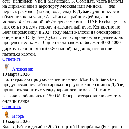
есть (например, Visa и Mastercard). 3. Обменять часть валюты
на дирхамы ещё в аэропорту Москвы или Минска — для
первых расходов (такси, вода, еда). В Дубае лучший курс в
обменниках на улице Аль-Ригга в районе Дейры, а не в
моллах. 4. Основной объём денег менять в UAE Exchange — у
них сеть по всему городу и адекватный курс. Конкретно по
Белгазпромбанку: в 2024 году были жалобы на блокировки
операций в Duty Free Дубая. Сейчас вроде бы всё решено, но
прецедент есть. На 10 дней я бы заложил бюджет 3000-4000
дирхам наличными (≈60-80 тыс. ₽) на двоих, остальное —
пытаться картой.
Ответить
Александр
10 марта 2026
Подтверждаю про уведомление банка. Мой БСБ Банк без
предупреждения заблокировал первую же операцию в Дубае,
пришлось звонить с международного номера. 10 минут
разговора обошлись в 1500 ₽. Теперь всегда ставлю отметку в
онлайн-банке.
Ответить
Игорь
10 марта 2026
Был в Дубае в декабре 2025 с картой Приорбанка (Беларусь).