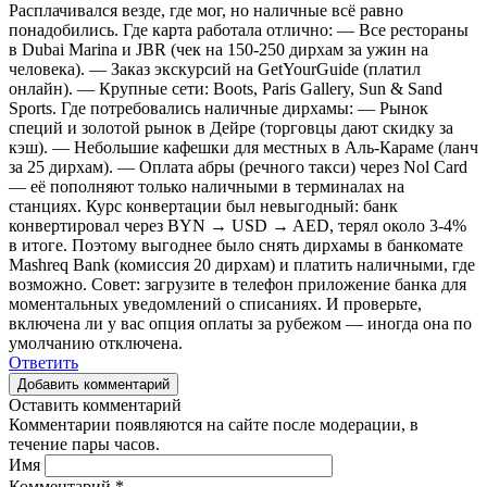
Расплачивался везде, где мог, но наличные всё равно
понадобились. Где карта работала отлично: — Все рестораны
в Dubai Marina и JBR (чек на 150-250 дирхам за ужин на
человека). — Заказ экскурсий на GetYourGuide (платил
онлайн). — Крупные сети: Boots, Paris Gallery, Sun & Sand
Sports. Где потребовались наличные дирхамы: — Рынок
специй и золотой рынок в Дейре (торговцы дают скидку за
кэш). — Небольшие кафешки для местных в Аль-Караме (ланч
за 25 дирхам). — Оплата абры (речного такси) через Nol Card
— её пополняют только наличными в терминалах на
станциях. Курс конвертации был невыгодный: банк
конвертировал через BYN → USD → AED, терял около 3-4%
в итоге. Поэтому выгоднее было снять дирхамы в банкомате
Mashreq Bank (комиссия 20 дирхам) и платить наличными, где
возможно. Совет: загрузите в телефон приложение банка для
моментальных уведомлений о списаниях. И проверьте,
включена ли у вас опция оплаты за рубежом — иногда она по
умолчанию отключена.
Ответить
Добавить комментарий
Оставить комментарий
Комментарии появляются на сайте после модерации, в
течение пары часов.
Имя
Комментарий
*