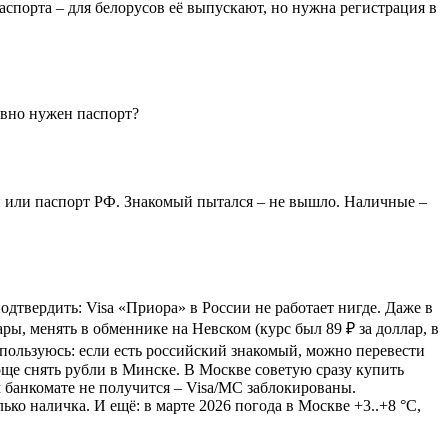
аспорта – для белорусов её выпускают, но нужна регистрация в
авно нужен паспорт?
ран или паспорт РФ. Знакомый пытался – не вышло. Наличные –
одтвердить: Visa «Приора» в России не работает нигде. Даже в
, менять в обменнике на Невском (курс был 89 ₽ за доллар, в
м пользуюсь: если есть российский знакомый, можно перевести
още снять рубли в Минске. В Москве советую сразу купить
м банкомате не получится – Visa/MC заблокированы.
ко наличка. И ещё: в марте 2026 погода в Москве +3..+8 °C,