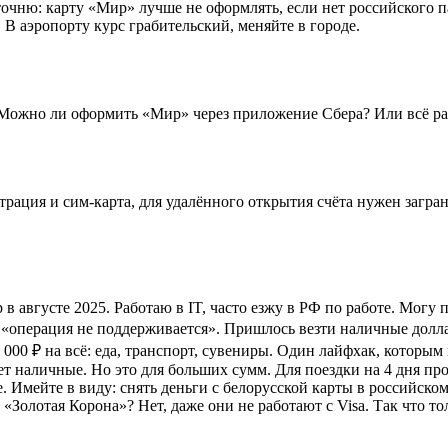
точню: карту «Мир» лучше не оформлять, если нет российского п
 В аэропорту курс грабительский, меняйте в городе.
? Можно ли оформить «Мир» через приложение Сбера? Или всё р
истрация и сим-карта, для удалённого открытия счёта нужен заг
в августе 2025. Работаю в IT, часто езжу в РФ по работе. Могу п
операция не поддерживается». Пришлось везти наличные доллары
5 000 ₽ на всё: еда, транспорт, сувениры. Один лайфхак, которы
ет наличные. Но это для больших сумм. Для поездки на 4 дня пр
. Имейте в виду: снять деньги с белорусской карты в российско
олотая Корона»? Нет, даже они не работают с Visa. Так что толь