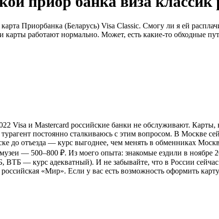
кой приор банка виза классик 
арта Приорбанка (Беларусь) Visa Classic. Смогу ли я ей расплач
си карты работают нормально. Может, есть какие-то обходные пут
 2022 Visa и Mastercard российские банки не обслуживают. Карт
 турагент постоянно сталкиваюсь с этим вопросом. В Москве сей
нске до отъезда — курс выгоднее, чем менять в обменниках Моск
», музеи — 500–800 ₽. Из моего опыта: знакомые ездили в ноябр
Б, ВТБ — курс адекватный). И не забывайте, что в России сейча
 российская «Мир». Если у вас есть возможность оформить карту