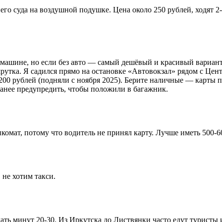
него суда на воздушной подушке. Цена около 250 рублей, ходят 2
й машине, но если без авто — самый дешёвый и красивый вариант
шрутка. Я садился прямо на остановке «Автовокзал» рядом с Це
ь 200 рублей (подняли с ноября 2025). Берите наличные — карты
ранее предупредить, чтобы положили в багажник.
комат, потому что водитель не принял карту. Лучше иметь 500-
 не хотим такси.
ать минут 20-30. Из Иркутска до Листвянки часто едут туристы 