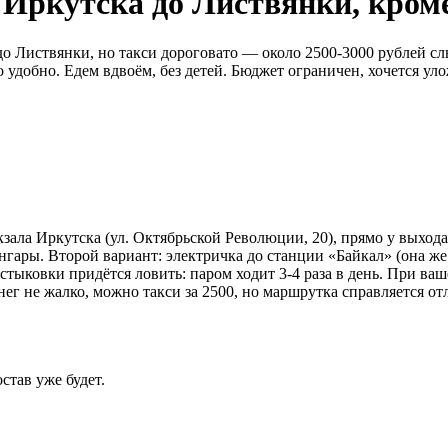
 Иркутска до Листвянки, кром
ь до Листвянки, но такси дороговато — около 2500-3000 рублей 
 удобно. Едем вдвоём, без детей. Бюджет ограничен, хочется уло
ала Иркутска (ул. Октябрьской Революции, 20), прямо у выхода 
Ангары. Второй вариант: электричка до станции «Байкал» (она ж
стыковки придётся ловить: паром ходит 3-4 раза в день. При ваше
нег не жалко, можно такси за 2500, но маршрутка справляется от
став уже будет.