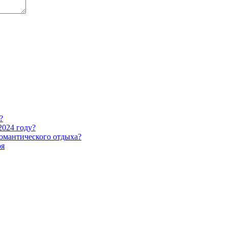
?
2024 году?
романтического отдыха?
ря