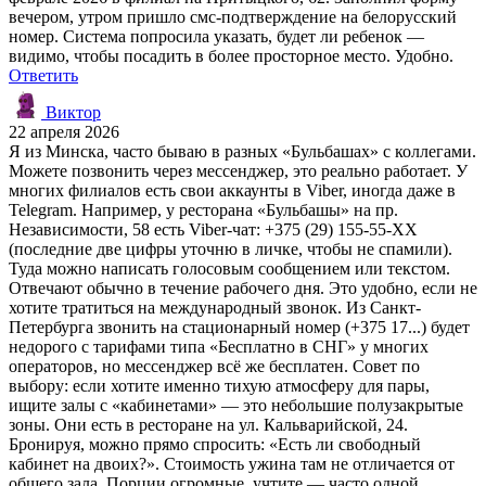
вечером, утром пришло смс-подтверждение на белорусский
номер. Система попросила указать, будет ли ребенок —
видимо, чтобы посадить в более просторное место. Удобно.
Ответить
Виктор
22 апреля 2026
Я из Минска, часто бываю в разных «Бульбашах» с коллегами.
Можете позвонить через мессенджер, это реально работает. У
многих филиалов есть свои аккаунты в Viber, иногда даже в
Telegram. Например, у ресторана «Бульбашы» на пр.
Независимости, 58 есть Viber-чат: +375 (29) 155-55-XX
(последние две цифры уточню в личке, чтобы не спамили).
Туда можно написать голосовым сообщением или текстом.
Отвечают обычно в течение рабочего дня. Это удобно, если не
хотите тратиться на международный звонок. Из Санкт-
Петербурга звонить на стационарный номер (+375 17...) будет
недорого с тарифами типа «Бесплатно в СНГ» у многих
операторов, но мессенджер всё же бесплатен. Совет по
выбору: если хотите именно тихую атмосферу для пары,
ищите залы с «кабинетами» — это небольшие полузакрытые
зоны. Они есть в ресторане на ул. Кальварийской, 24.
Бронируя, можно прямо спросить: «Есть ли свободный
кабинет на двоих?». Стоимость ужина там не отличается от
общего зала. Порции огромные, учтите — часто одной