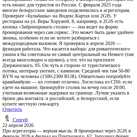
есть нюанс для туристов из России. С февраля 2025 года
многие белорусские заведения подключились к агрегаторам.
Проверьте «Бульбашы» на Яндекс.Картах или 2GIS. У
ресторана на ул. Веры Хоружей, 8, например, в 2GIS есть
кнопка «Забронировать столик» — она ведет на форму
бронирования через сам сервис. Это может быть даже удобнее
звонка, особенно если не хотите разбираться с
международным вызовом. Я проверяла в апреле 2026 —
функция работала. Что касается выбора: для романтического
ужина я бы советовала не самый центральный на Немиге (там
всегда многолюдно и шумно), а тот, что на проспекте
Дзержинского, 95. Он чуть в стороне от туристического
потока, интерьер уютнее, с камином. Средний чек там 50-80
BYN на человека (1500-2300 RUB). Обязательно попробуйте
крамбамбулю — их готовят отлично. Логистика из СПб: если
едете на машине, бронируйте столик на вечер после 20:00,
учитывая возможные задержки на границе. Лучше указать в
брони два контакта: и российский, и белорусский, если
купите местную сим-карту.
Ответить
Сергей
22 апреля 2026
Про агрегаторы — верная мысль. Я бронировал через 2GIS в
феврале 2026 в филиал на Притыцкого, 62. Заполнил форму