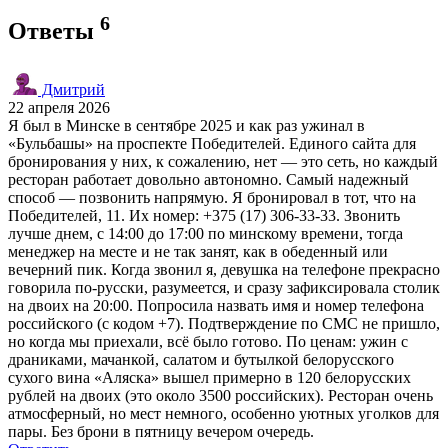
6
Ответы
Дмитрий
22 апреля 2026
Я был в Минске в сентябре 2025 и как раз ужинал в
«Бульбашы» на проспекте Победителей. Единого сайта для
бронирования у них, к сожалению, нет — это сеть, но каждый
ресторан работает довольно автономно. Самый надежный
способ — позвонить напрямую. Я бронировал в тот, что на
Победителей, 11. Их номер: +375 (17) 306-33-33. Звонить
лучше днем, с 14:00 до 17:00 по минскому времени, тогда
менеджер на месте и не так занят, как в обеденный или
вечерний пик. Когда звонил я, девушка на телефоне прекрасно
говорила по-русски, разумеется, и сразу зафиксировала столик
на двоих на 20:00. Попросила назвать имя и номер телефона
российского (с кодом +7). Подтверждение по СМС не пришло,
но когда мы приехали, всё было готово. По ценам: ужин с
драниками, мачанкой, салатом и бутылкой белорусского
сухого вина «Аляска» вышел примерно в 120 белорусских
рублей на двоих (это около 3500 российских). Ресторан очень
атмосферный, но мест немного, особенно уютных уголков для
пары. Без брони в пятницу вечером очередь.