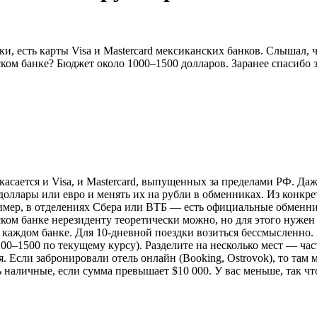
и, есть карты Visa и Mastercard мексиканских банков. Слышал, 
ком банке? Бюджет около 1000–1500 долларов. Заранее спасибо з
касается и Visa, и Mastercard, выпущенных за пределами РФ. Да
ллары или евро и менять их на рубли в обменниках. Из конкрети
апример, в отделениях Сбера или ВТБ — есть официальные обмен
ком банке нерезиденту теоретически можно, но для этого нужен
в каждом банке. Для 10-дневной поездки возиться бессмысленно.
–1500 по текущему курсу). Разделите на несколько мест — часть
я. Если забронировали отель онлайн (Booking, Ostrovok), то там
ь наличные, если сумма превышает $10 000. У вас меньше, так ч