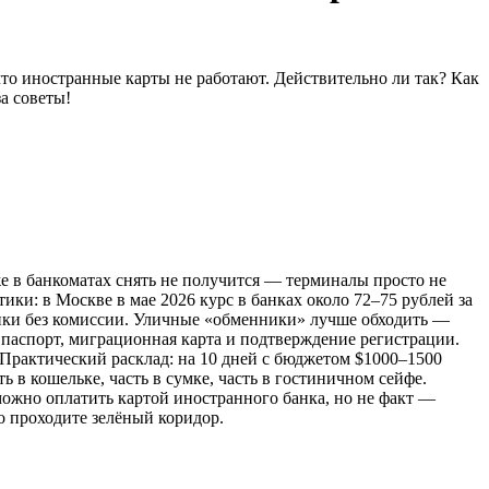
что иностранные карты не работают. Действительно ли так? Как
а советы!
же в банкоматах снять не получится — терминалы просто не
ки: в Москве в мае 2026 курс в банках около 72–75 рублей за
ники без комиссии. Уличные «обменники» лучше обходить —
 паспорт, миграционная карта и подтверждение регистрации.
 Практический расклад: на 10 дней с бюджетом $1000–1500
 в кошельке, часть в сумке, часть в гостиничном сейфе.
 можно оплатить картой иностранного банка, но не факт —
то проходите зелёный коридор.