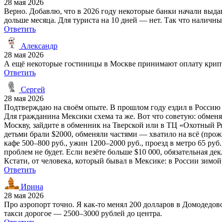
28 мая 2026
Верно. Добавлю, что в 2026 году некоторые банки начали выда
дольше месяца. Для туриста на 10 дней — нет. Так что наличн
Ответить
Александр
28 мая 2026
А ещё некоторые гостиницы в Москве принимают оплату крипто
Ответить
Сергей
28 мая 2026
Подтверждаю на своём опыте. В прошлом году ездил в Россию с
Для гражданина Мексики схема та же. Вот что советую: обменяй
Москву, зайдите в обменник на Тверской или в ТЦ «Охотный Ря
детьми брали $2000, обменяли частями — хватило на всё (прож
кафе 500–800 руб., ужин 1200–2000 руб., проезд в метро 65 ру
проблем не будет. Если везёте больше $10 000, обязательная д
Кстати, от человека, который бывал в Мексике: в России зимой
Ответить
Ирина
28 мая 2026
Про аэропорт точно. Я как-то менял 200 долларов в Домодедово 
такси дорогое — 2500–3000 рублей до центра.