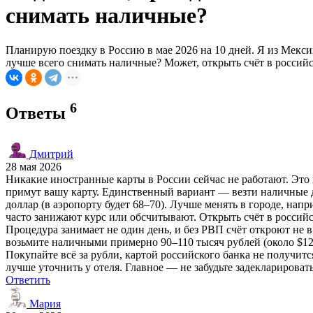
снимать наличные?
Планирую поездку в Россию в мае 2026 на 10 дней. Я из Мексик
лучше всего снимать наличные? Может, открыть счёт в российс
6
Ответы
Дмитрий
28 мая 2026
Никакие иностранные карты в России сейчас не работают. Это 
примут вашу карту. Единственный вариант — везти наличные до
доллар (в аэропорту будет 68–70). Лучше менять в городе, н
часто занижают курс или обсчитывают. Открыть счёт в российс
Процедура занимает не один день, и без РВП счёт откроют не 
возьмите наличными примерно 90–110 тысяч рублей (около $1200
Покупайте всё за рубли, картой российского банка не получитс
лучше уточнить у отеля. Главное — не забудьте задекларироват
Ответить
Мария