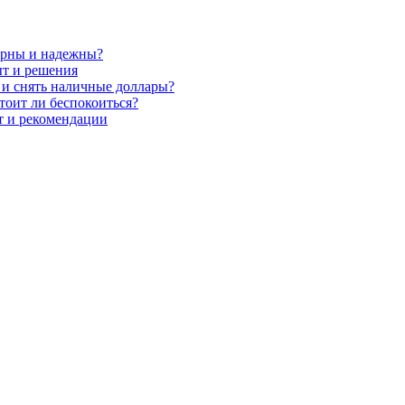
лярны и надежны?
ыт и решения
 и снять наличные доллары?
тоит ли беспокоиться?
т и рекомендации