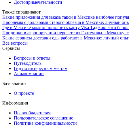
Достопримечательности
Также спрашивают
Какие приложения для заказа такси в Мексике наиболее попу
Проблемы с долларами старого образца в Мексике: личный оп
Где в Мексике можно пополнить карту Visa Таджикского банка
Придирки в аэропорту при перелете из Гватемалы в Мексику: с
Какие сервисы доставки еды работают в Мексике: личный опы
Все вопросы
Сервисы
Вопросы и ответы
Путеводитель
Гид по интересным местам
Авиакомпании
База знаний
О проекте
Информация
Правообладателям
Пользовательское соглашение
Политика конфиденциальности