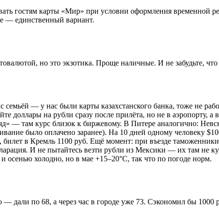
вать гостям карты «Мир» при условии оформления временной рег
ые — единственный вариант.
валютой, но это экзотика. Проще наличные. И не забудьте, что
 семьёй — у нас были карты казахстанского банка, тоже не раб
те доллары на рубли сразу после прилёта, но не в аэропорту, а 
д» — там курс близок к биржевому. В Питере аналогично: Невски
ивание было оплачено заранее). На 10 дней одному человеку $10
б., билет в Кремль 1100 руб. Ещё момент: при въезде таможенни
екларация. И не пытайтесь везти рубли из Мексики — их там не к
 и осенью холодно, но в мае +15–20°C, так что по погоде норм.
— дали по 68, а через час в городе уже 73. Сэкономил бы 1000 р