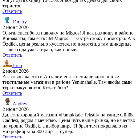
могут дать скидку 10-15%. Я всегда так делаю для своих
туристов.
Ответить
Dmitry
2 июня 2026
Ольга, спасибо за наводку на Migros! Я как раз живу в районе
Коньяалты, там есть 5M Migros — завтра схожу посмотрю. А в
Özdilek цены реально кусаются, но полотенца там шикарные
— два года уже стираю, как новые.
Ответить
Irina
2 июня 2026
А я слышала, что в Анталии есть специализированные
текстильные магазины в районе Yenimahalle. Там якобы сами
турки закупаются. Кто-то был?
Ответить
Andrey
2 июня 2026
Да, есть хороший магазин «Pamukkale Tekstil» на улице Güllük
Caddesi, рядом с мечетью. Цены чуть выше рынка, но качество
на уровне Özdilek, а выбор шире. Я брал там покрывало из
микрофибры за 300 лир — супер.
Ответить