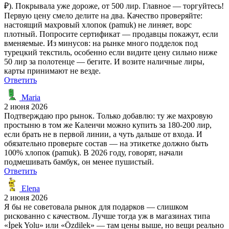
₽). Покрывала уже дороже, от 500 лир. Главное — торгуйтесь!
Первую цену смело делите на два. Качество проверяйте:
настоящий махровый хлопок (pamuk) не линяет, ворс
плотный. Попросите сертификат — продавцы покажут, если
вменяемые. Из минусов: на рынке много подделок под
турецкий текстиль, особенно если видите цену сильно ниже
50 лир за полотенце — бегите. И возите наличные лиры,
карты принимают не везде.
Ответить
Maria
2 июня 2026
Подтверждаю про рынок. Только добавлю: ту же махровую
простыню в том же Калеичи можно купить за 180-200 лир,
если брать не в первой линии, а чуть дальше от входа. И
обязательно проверьте состав — на этикетке должно быть
100% хлопок (pamuk). В 2026 году, говорят, начали
подмешивать бамбук, он менее пушистый.
Ответить
Elena
2 июня 2026
Я бы не советовала рынок для подарков — слишком
рискованно с качеством. Лучше тогда уж в магазинах типа
«İpek Yolu» или «Özdilek» — там цены выше, но вещи реально