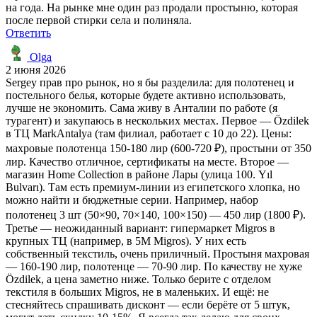
на года. На рынке мне один раз продали простыню, которая
после первой стирки села и полиняла.
Ответить
Olga
2 июня 2026
Sergey прав про рынок, но я бы разделила: для полотенец и
постельного белья, которые будете активно использовать,
лучше не экономить. Сама живу в Анталии по работе (я
турагент) и закупаюсь в нескольких местах. Первое — Özdilek
в ТЦ MarkAntalya (там филиал, работает с 10 до 22). Цены:
махровые полотенца 150-180 лир (600-720 ₽), простыни от 350
лир. Качество отличное, сертификаты на месте. Второе —
магазин Home Collection в районе Лары (улица 100. Yıl
Bulvarı). Там есть премиум-линии из египетского хлопка, но
можно найти и бюджетные серии. Например, набор
полотенец 3 шт (50×90, 70×140, 100×150) — 450 лир (1800 ₽).
Третье — неожиданный вариант: гипермаркет Migros в
крупных ТЦ (например, в 5M Migros). У них есть
собственный текстиль, очень приличный. Простыня махровая
— 160-190 лир, полотенце — 70-90 лир. По качеству не хуже
Özdilek, а цена заметно ниже. Только берите с отделом
текстиля в больших Migros, не в маленьких. И ещё: не
стесняйтесь спрашивать дисконт — если берёте от 5 штук,