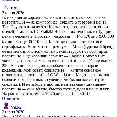
Kirill
2 июня 2026
Все варианты хороши, но зависит от того, сколько готовы
потратить. Я — за компромисс: езжайте в торговый центр
TerraCity (это недалеко от Коньяалты, бесплатный шаттл от
отелей). Там есть LC Waikiki Home — их текстиль из Турции,
цены умеренные. Простыня махровая — 140-170 лир (560-680
₽), полотенце 80-110 лир. Качество приличное, есть все
сертификаты. Если хотите премиум — Mudo (турецкий бренд,
очень мягкий хлопок), но там цены стартуют от 500 лир за
полотенце. Ещё хороший вариант — English Home: у них
частые распродажи, можно взять простыню за 120 лир вместо
250. Но в июне распродажи обычно только на старые
коллекции. Мой совет: совместите — купите основное
(полотенца, простыни) в LC Waikiki или Migros, а на рынок
сходите за колоритными сувенирами (вышитые скатерти,
салфетки). И не забудьте про так называемые «хамамные»
полотенца — они лёгкие, быстро сохнут, идеально на пляж.
На рынке их отдадут за 50-70 лир, в ТЦ — 80-100.
Ответить
Viktor
2 июня 2026
Про LC Waikiki — да, нормально. Но осторожно: их махра