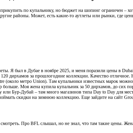
 прикупить по купальнику, но бюджет на шопинг ограничен – хот
 другие районы. Может, есть какие-то аутлеты или рынки, где ц
еты. Я был в Дубае в ноябре 2025, и меня поразили цены в Dubai
120 дирхамов за прошлогодние коллекции. Качество отличное. Но 
tre (около метро Union). Там купальники известных марок можно
ер больше. Моя жена купила купальник за 50 дирхамов, до сих по
или Бур-Дубай – там много магазинов типа Day to Day для мест
поймать скидки на зимнюю коллекцию. Еще зайдите на сайт Gro
смотреть. Про BFL слышал, но не знал, что там такие цены. Жена