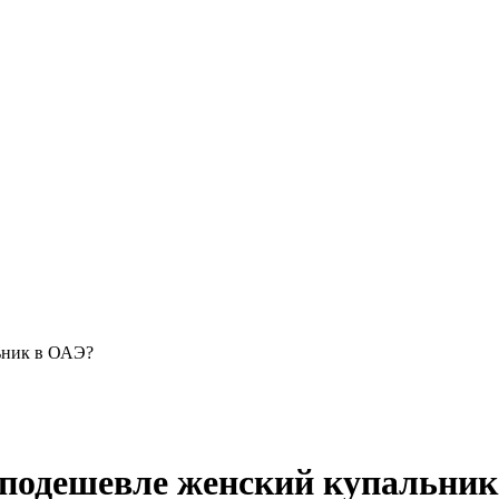
ьник в ОАЭ?
 подешевле женский купальни