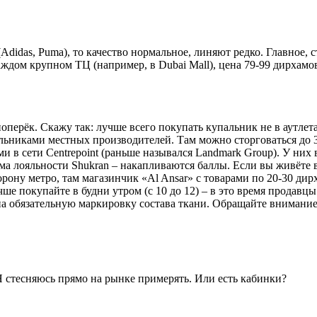
didas, Puma), то качество нормальное, линяют редко. Главное, с
ждом крупном ТЦ (например, в Dubai Mall), цена 79-99 дирхамов
поперёк. Скажу так: лучше всего покупать купальник не в аутле
пальниками местных производителей. Там можно сторговаться до 
ми в сети Centrepoint (раньше назывался Landmark Group). У ни
а лояльности Shukran – накапливаются баллы. Если вы живёте в 
рону метро, там магазинчик «Al Ansar» с товарами по 20-30 дирх
учше покупайте в будни утром (с 10 до 12) – в это время продав
на обязательную маркировку состава ткани. Обращайте внимание
 Я стесняюсь прямо на рынке примерять. Или есть кабинки?