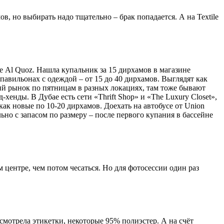
ов, но выбирать надо тщательно – брак попадается. А на Textile
е Al Quoz. Нашла купальник за 15 дирхамов в магазине
 павильонах с одеждой – от 15 до 40 дирхамов. Выглядят как
ский рынок по пятницам в разных локациях, там тоже бывают
хенды. В Дубае есть сети «Thrift Shop» и «The Luxury Closet»,
как новые по 10-20 дирхамов. Доехать на автобусе от Union
льно с запасом по размеру – после первого купания в бассейне
 центре, чем потом чесаться. Но для фотосессии один раз
 смотрела этикетки, некоторые 95% полиэстер. А на счёт