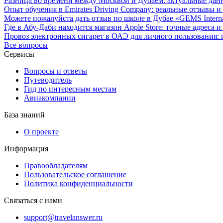
Разница во времени между Москвой и Дубаем: актуальные дан
Опыт обучения в Emirates Driving Company: реальные отзывы и
Можете пожалуйста дать отзыв по школе в Дубае «GEMS Interna
Где в Абу-Даби находится магазин Apple Store: точные адреса 
Провоз электронных сигарет в ОАЭ для личного пользования:
Все вопросы
Сервисы
Вопросы и ответы
Путеводитель
Гид по интересным местам
Авиакомпании
База знаний
О проекте
Информация
Правообладателям
Пользовательское соглашение
Политика конфиденциальности
Связаться с нами
support@travelanswer.ru