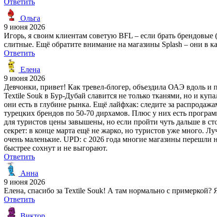
Ответить
Ольга
9 июня 2026
Игорь, я своим клиентам советую BFL – если брать брендовые (A
слитные. Ещё обратите внимание на магазины Splash – они в ка
Ответить
Елена
9 июня 2026
Девчонки, привет! Как тревел-блогер, объездила ОАЭ вдоль и 
Textile Souk в Бур-Дубай славится не только тканями, но и ку
они есть в глубине рынка. Ещё лайфхак: следите за распродажа
турецких брендов по 50-70 дирхамов. Плюс у них есть программ
для туристов цены завышены, но если пройти чуть дальше в сто
секрет: в конце марта ещё не жарко, но туристов уже много. Л
очень маленькие. UPD: с 2026 года многие магазины перешли 
быстрее сохнут и не выгорают.
Ответить
Анна
9 июня 2026
Елена, спасибо за Textile Souk! А там нормально с примеркой?
Ответить
Виктор