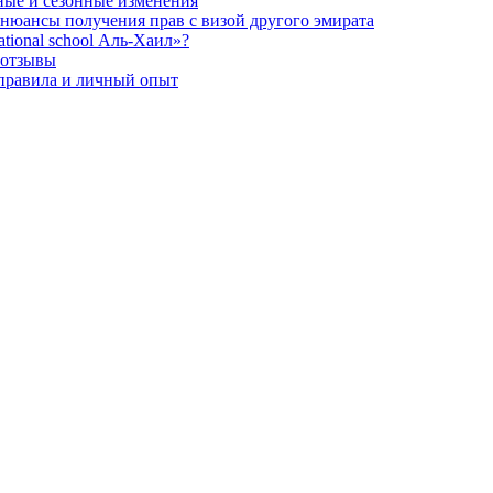
ные и сезонные изменения
 нюансы получения прав с визой другого эмирата
tional school Аль-Хаил»?
и отзывы
 правила и личный опыт