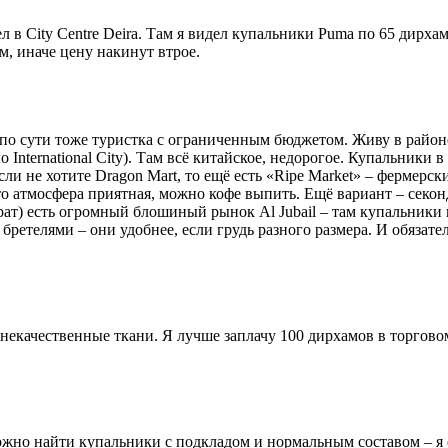
л в City Centre Deira. Там я видел купальники Puma по 65 дирхам
м, иначе цену накинут втрое.
но по сути тоже туристка с ограниченным бюджетом. Живу в район
International City). Там всё китайское, недорогое. Купальники в
 Если не хотите Dragon Mart, то ещё есть «Ripe Market» – фермер
о атмосфера приятная, можно кофе выпить. Ещё вариант – секонд-
ират) есть огромный блошиный рынок Al Jubail – там купальники 
бретелями – они удобнее, если грудь разного размера. И обязате
 некачественные ткани. Я лучше заплачу 100 дирхамов в торговом
 можно найти купальники с подкладом и нормальным составом – я