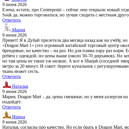
9 июня 2026
Елена, кстати, про Centrepoint – сейчас они открыли новый отде
Souk да, можно торговаться, но лучше сходить с местным друго
Ответить
Мария
9 июня 2026
Привет! Я в Дубай прилетела два месяца назад как на учёбу, 
«Dragon Mart 1» (это огромный китайский торговый центр около 
брендовые, но качество – на раз. Но для пляжа пару раз норм.
ребята с одеждой, но цены выше (около 50-70 дирхамов). Но зат
но там цены не такие уж низкие. А вот в Sharjah (соседний эм
метро за 20 минут. И совет: берите купальник с регулируемыми 
ткань может сесть.
Ответить
Наталья
9 июня 2026
Мария, Dragon Mart – да, цены смешные, но у меня аллергия на
подойдёт.
Ответить
Ирина
9 июня 2026
Наталья, согласна про качество. Но если брать в Dragon Mart,