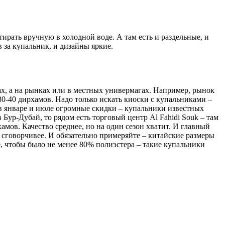
тирать вручную в холодной воде. А там есть и раздельные, и
 за купальник, и дизайны яркие.
тах, а на рынках или в местных универмагах. Например, рынок
30-40 дирхамов. Надо только искать киоски с купальниками –
х в январе и июле огромные скидки – купальники известных
Бур-Дубай, то рядом есть торговый центр Al Fahidi Souk – там
амов. Качество среднее, но на один сезон хватит. И главный
цы сговорчивее. И обязательно примеряйте – китайские размеры
, чтобы было не менее 80% полиэстера – такие купальники