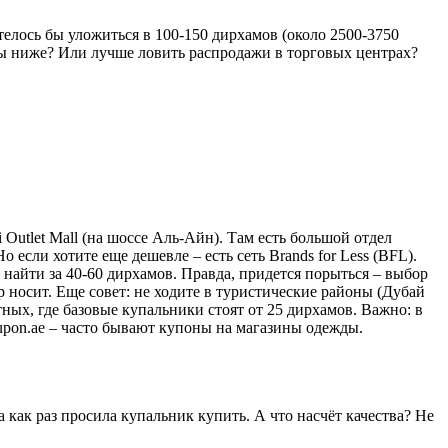
елось бы уложиться в 100-150 дирхамов (около 2500-3750
ены ниже? Или лучше ловить распродажи в торговых центрах?
 Outlet Mall (на шоссе Аль-Айн). Там есть большой отдел
если хотите еще дешевле – есть сеть Brands for Less (BFL).
 найти за 40-60 дирхамов. Правда, придется порыться – выбор
р носит. Еще совет: не ходите в туристические районы (Дубай
ных, где базовые купальники стоят от 25 дирхамов. Важно: в
upon.ae – часто бывают купоны на магазины одежды.
 как раз просила купальник купить. А что насчёт качества? Не